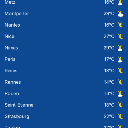
Metz
16
°C
Ciel 
Montpellier
29
°C
Ciel 
Nantes
16
°C
Ciel 
Nice
27
°C
Ciel 
Nimes
29
°C
Ciel 
Paris
17
°C
Ciel 
Reims
18
°C
Ciel 
Rennes
14
°C
Ciel 
Rouen
13
°C
Ciel 
Saint-Etienne
18
°C
Ciel 
Strasbourg
22
°C
Ciel 
Toulon
27
°C