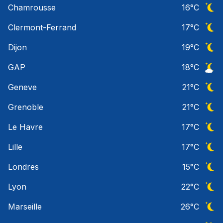
Chamrousse
16
°C
Ciel 
Clermont-Ferrand
17
°C
Ciel 
Dijon
19
°C
Ciel 
GAP
18
°C
Ciel 
Geneve
21
°C
Ciel 
Grenoble
21
°C
Ciel 
Le Havre
17
°C
Ciel 
Lille
17
°C
Ciel 
Londres
15
°C
Ciel 
Lyon
22
°C
Ciel 
Marseille
26
°C
Ciel 