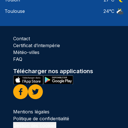
Ciel 
Toulouse
24
°C
Ciel 
Contact
Certificat d’intempérie
Météo-villes
FAQ
Télécharger nos applications
Facebook
Twitter
Mentions légales
Politique de confidentialité
Gestion des cookies