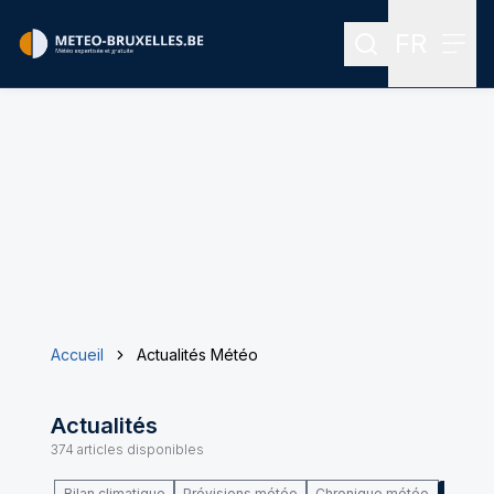
FR
Rechercher
Menu
Menu des
Accueil
Actualités Météo
Actualités
374
articles disponibles
Bilan climatique
Prévisions météo
Chronique météo
Climat 