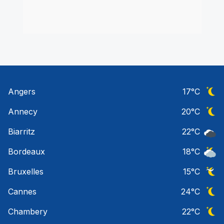
Angers
17
°C
Ciel 
Annecy
20
°C
Ciel 
Biarritz
22
°C
Ciel 
Bordeaux
18
°C
Ciel 
Bruxelles
15
°C
Ciel 
Cannes
24
°C
Ciel 
Chambery
22
°C
Ciel 