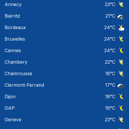
Annecy
23
°C
Ciel 
Biarritz
21
°C
Pluie
Bordeaux
24
°C
Orage
Bruxelles
24
°C
Ciel 
Cannes
24
°C
Ciel 
Chambery
22
°C
Ciel 
Chamrousse
18
°C
Ciel 
Clermont-Ferrand
17
°C
Ciel 
Dijon
18
°C
Ciel 
GAP
16
°C
Ciel 
Geneve
23
°C
Ciel 