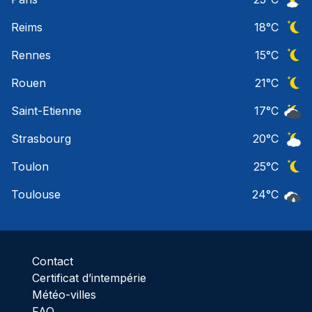
Ciel 
Reims
18
°C
Ciel 
Rennes
15
°C
Ciel 
Rouen
21
°C
Ciel 
Saint-Etienne
17
°C
Ciel 
Strasbourg
20
°C
Ciel 
Toulon
25
°C
Ciel 
Toulouse
24
°C
Pluie
Contact
Certificat d’intempérie
Météo-villes
FAQ