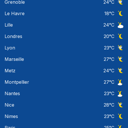
Grenoble
24
°C
Ciel 
Le Havre
18
°C
Ciel 
Lille
24
°C
Ciel 
Londres
20
°C
Ciel 
Lyon
23
°C
Ciel 
Marseille
27
°C
Ciel 
Metz
24
°C
Ciel 
Montpellier
27
°C
Ciel 
Nantes
23
°C
Ciel 
Nice
28
°C
Ciel 
Nimes
23
°C
Ciel 
Paris
25
°C