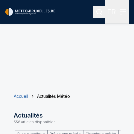
FR
Rechercher
Menu
Menu des
Accueil
Actualités Météo
Actualités
556
articles disponibles
Bilan climatique
Prévisions météo
Chronique météo
Climat 