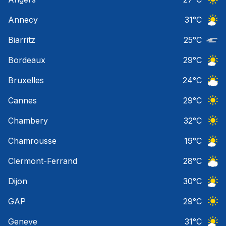
Ciel 
Annecy
31
°C
Ciel 
Biarritz
25
°C
Nuage
Bordeaux
29
°C
Ciel 
Bruxelles
24
°C
Ciel 
Cannes
29
°C
Ciel 
Chambery
32
°C
Ciel 
Chamrousse
19
°C
Ciel 
Clermont-Ferrand
28
°C
Ciel 
Dijon
30
°C
Ciel 
GAP
29
°C
Ciel 
Geneve
31
°C