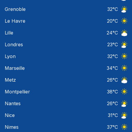
Ciel 
Grenoble
32
°C
Ciel 
Le Havre
20
°C
Ciel 
Lille
24
°C
Ciel 
Londres
23
°C
Ciel 
Lyon
32
°C
Ciel 
Marseille
34
°C
Ciel 
Metz
26
°C
Ciel 
Montpellier
38
°C
Ciel 
Nantes
26
°C
Ciel 
Nice
31
°C
Ciel 
Nimes
37
°C