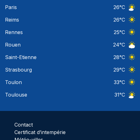
Ciel 
Paris
26
°C
Ciel 
Reims
26
°C
Ciel 
Rennes
25
°C
Ciel 
Rouen
24
°C
Ciel 
Saint-Etienne
28
°C
Ciel 
Strasbourg
29
°C
Ciel 
Toulon
33
°C
Ciel 
Toulouse
31
°C
Ciel 
Contact
Certificat d’intempérie
Météo-villes