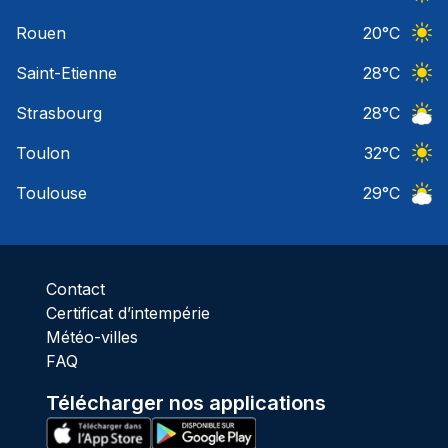
Ciel 
Rouen
20
°C
Ciel 
Saint-Etienne
28
°C
Ciel 
Strasbourg
28
°C
Ciel 
Toulon
32
°C
Ciel 
Toulouse
29
°C
Ciel 
Contact
Certificat d’intempérie
Météo-villes
FAQ
Télécharger nos applications