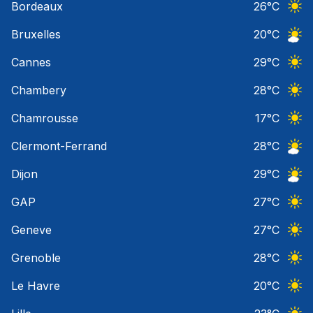
Bordeaux
26
°C
Ciel 
Bruxelles
20
°C
Ciel 
Cannes
29
°C
Ciel 
Chambery
28
°C
Ciel 
Chamrousse
17
°C
Ciel 
Clermont-Ferrand
28
°C
Ciel 
Dijon
29
°C
Ciel 
GAP
27
°C
Ciel 
Geneve
27
°C
Ciel 
Grenoble
28
°C
Ciel 
Le Havre
20
°C
Ciel 