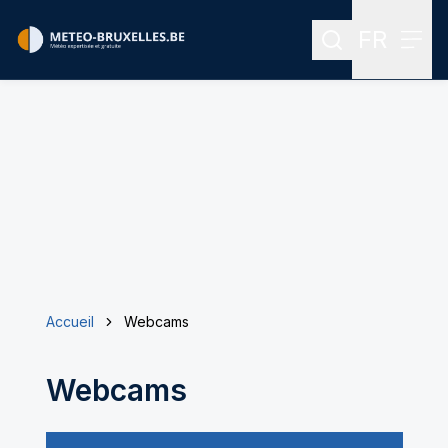
FR
Rechercher
Menu
Menu des
Accueil
Webcams
Webcams