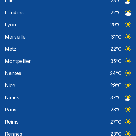
Lille
23
°C
Ciel 
Londres
22
°C
Ciel 
Lyon
29
°C
Ciel 
Marseille
31
°C
Ciel 
Metz
22
°C
Ciel 
Montpellier
35
°C
Ciel 
Nantes
24
°C
Ciel 
Nice
29
°C
Ciel 
Nimes
37
°C
Ciel 
Paris
23
°C
Ciel 
Reims
27
°C
Ciel 
Rennes
23
°C