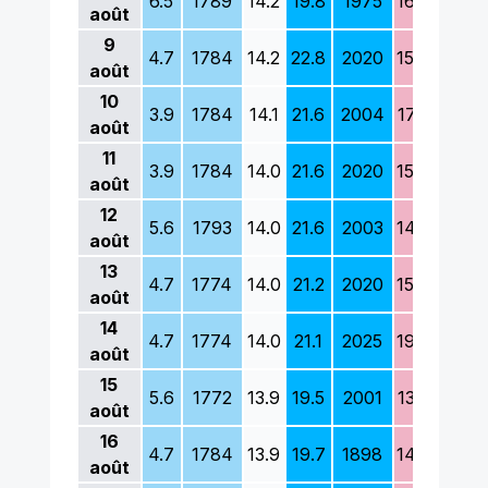
6.5
1789
14.2
19.8
1975
16.0
2007
août
9
4.7
1784
14.2
22.8
2020
15.0
2007
août
10
3.9
1784
14.1
21.6
2004
17.8
2020
août
11
3.9
1784
14.0
21.6
2020
15.8
1869
août
12
5.6
1793
14.0
21.6
2003
14.8
1845
août
13
4.7
1774
14.0
21.2
2020
15.0
1908
août
14
4.7
1774
14.0
21.1
2025
19.0
2020
août
15
5.6
1772
13.9
19.5
2001
13.5
1888
août
16
4.7
1784
13.9
19.7
1898
14.3
1887
août