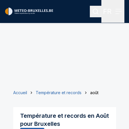
FR
Rechercher
Menu
Menu des
Accueil
Température et records
août
Température et records en
Août
pour
Bruxelles