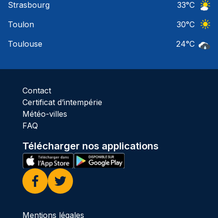
Strasbourg
33
°C
Ciel 
Toulon
30
°C
Ciel 
Toulouse
24
°C
Pluie
Contact
Certificat d’intempérie
Météo-villes
FAQ
Télécharger nos applications
Facebook
Twitter
Mentions légales