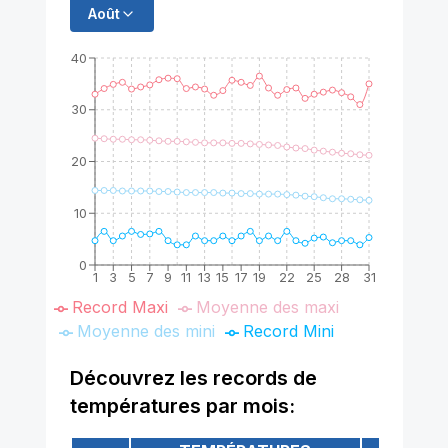
Août
40
30
20
10
0
1
3
5
7
9
11
13
15
17
19
22
25
28
31
Record Maxi
Moyenne des maxi
Moyenne des mini
Record Mini
Découvrez les records de
températures par mois: