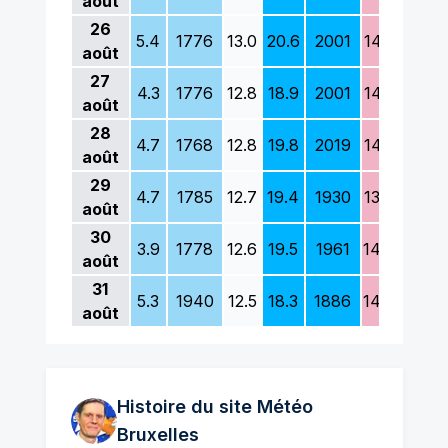
août
26
5.4
1776
13.0
20.6
2001
14.2
1969
août
27
4.3
1776
12.8
18.9
2001
14.6
1987
août
28
4.7
1768
12.8
19.8
2019
14.7
1796
août
29
4.7
1785
12.7
19.4
1930
13.6
1996
août
30
3.9
1778
12.6
19.5
1961
14.4
1803
août
31
5.3
1940
12.5
18.3
1886
14.4
1978
août
Histoire du site Météo
Bruxelles