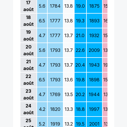
17
5.6
1784
13.8
19.0
1875
15.2
1804
août
18
6.5
1777
13.8
19.3
1893
16.3
1879
août
19
4.7
1777
13.7
21.0
1932
15.6
1964
août
20
5.6
1793
13.7
22.6
2009
13.9
1830
août
21
4.7
1793
13.7
20.4
1943
19.5
2020
août
22
6.5
1793
13.6
19.8
1898
15.4
1912
août
23
4.7
1769
13.5
20.2
1944
13.5
1864
août
24
4.2
1820
13.3
18.8
1997
13.9
1954
août
25
5.2
1919
13.2
19.5
2001
13.1
1931