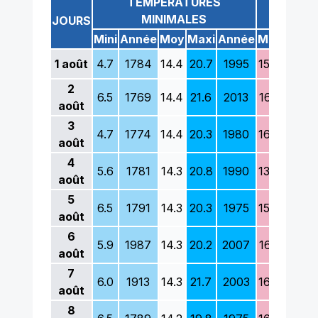
TEMPÉRATURES
TEM
MINIMALES
M
JOURS
Mini
Année
Moy
Maxi
Année
Mini
Anné
1
août
4.7
1784
14.4
20.7
1995
15.4
1892
2
6.5
1769
14.4
21.6
2013
16.2
1917
août
3
4.7
1774
14.4
20.3
1980
16.4
1972
août
4
5.6
1781
14.3
20.8
1990
13.7
1809
août
5
6.5
1791
14.3
20.3
1975
15.8
1888
août
6
5.9
1987
14.3
20.2
2007
16.2
1941
août
7
6.0
1913
14.3
21.7
2003
16.7
1809
août
8