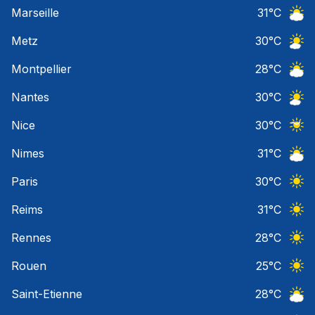
Ciel 
Marseille
31
°C
Ciel 
Metz
30
°C
Ciel 
Montpellier
28
°C
Ciel 
Nantes
30
°C
Ciel 
Nice
30
°C
Ciel 
Nimes
31
°C
Ciel 
Paris
30
°C
Ciel 
Reims
31
°C
Ciel 
Rennes
28
°C
Ciel 
Rouen
25
°C
Ciel 
Saint-Etienne
28
°C
Ciel 