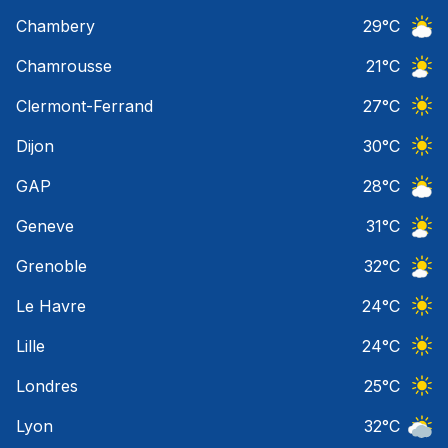
Ciel 
Chambery
29
°C
Ciel 
Chamrousse
21
°C
Ciel 
Clermont-Ferrand
27
°C
Ciel 
Dijon
30
°C
Ciel 
GAP
28
°C
Ciel 
Geneve
31
°C
Ciel 
Grenoble
32
°C
Ciel 
Le Havre
24
°C
Ciel 
Lille
24
°C
Ciel 
Londres
25
°C
Ciel 
Lyon
32
°C