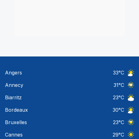
Angers
33
°C
Ciel 
Annecy
31
°C
Ciel 
Biarritz
23
°C
Ciel 
Bordeaux
30
°C
Ciel 
Bruxelles
23
°C
Ciel 
Cannes
29
°C