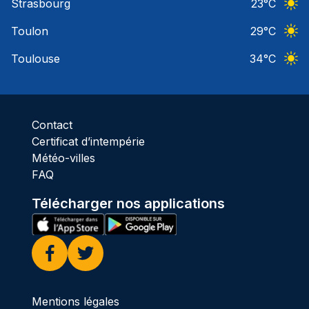
Strasbourg
23
°C
Ciel 
Toulon
29
°C
Ciel 
Toulouse
34
°C
Ciel 
Contact
Certificat d’intempérie
Météo-villes
FAQ
Télécharger nos applications
Facebook
Twitter
Mentions légales