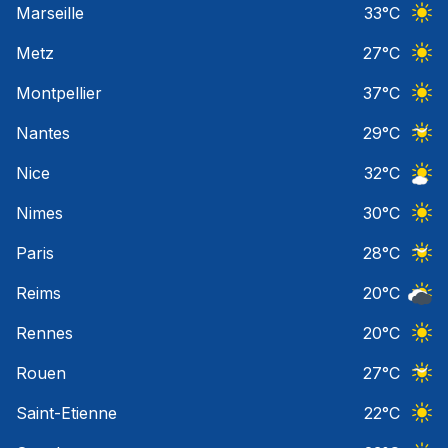
Marseille
33
°C
Ciel 
Metz
27
°C
Ciel 
Montpellier
37
°C
Ciel 
Nantes
29
°C
Ciel 
Nice
32
°C
Ciel 
Nimes
30
°C
Ciel 
Paris
28
°C
Ciel 
Reims
20
°C
Ciel 
Rennes
20
°C
Ciel 
Rouen
27
°C
Ciel 
Saint-Etienne
22
°C
Ciel 