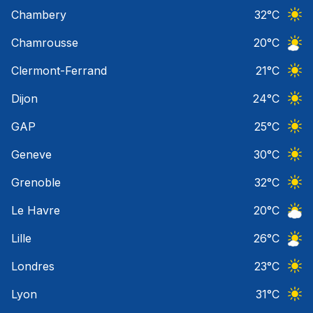
Ciel 
Chambery
32
°C
Ciel 
Chamrousse
20
°C
Ciel 
Clermont-Ferrand
21
°C
Ciel 
Dijon
24
°C
Ciel 
GAP
25
°C
Ciel 
Geneve
30
°C
Ciel 
Grenoble
32
°C
Ciel 
Le Havre
20
°C
Ciel 
Lille
26
°C
Ciel 
Londres
23
°C
Ciel 
Lyon
31
°C
Ciel 