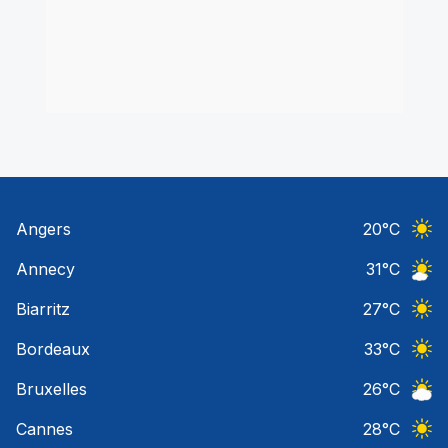
Angers
20
°C
Ciel 
Annecy
31
°C
Ciel 
Biarritz
27
°C
Ciel 
Bordeaux
33
°C
Ciel 
Bruxelles
26
°C
Ciel 
Cannes
28
°C