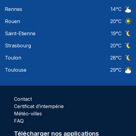
Ciel 
Rennes
14
°C
Ciel 
Rouen
20
°C
Ciel 
Saint-Etienne
19
°C
Ciel 
Strasbourg
20
°C
Ciel 
Toulon
28
°C
Ciel 
Toulouse
29
°C
Ciel 
Contact
Certificat d’intempérie
Météo-villes
FAQ
Télécharger nos applications