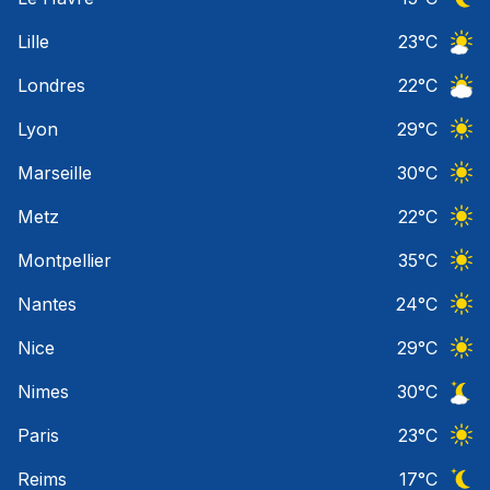
Ciel 
Lille
23
°C
Ciel 
Londres
22
°C
Ciel 
Lyon
29
°C
Ciel 
Marseille
30
°C
Ciel 
Metz
22
°C
Ciel 
Montpellier
35
°C
Ciel 
Nantes
24
°C
Ciel 
Nice
29
°C
Ciel 
Nimes
30
°C
Ciel 
Paris
23
°C
Ciel 
Reims
17
°C