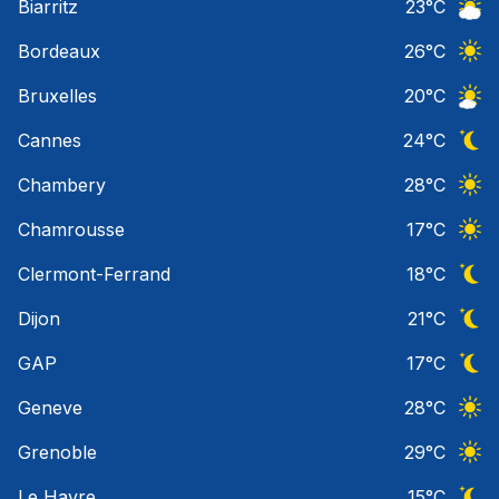
Biarritz
23
°C
Ciel 
Bordeaux
26
°C
Ciel 
Bruxelles
20
°C
Ciel 
Cannes
24
°C
Ciel 
Chambery
28
°C
Ciel 
Chamrousse
17
°C
Ciel 
Clermont-Ferrand
18
°C
Ciel 
Dijon
21
°C
Ciel 
GAP
17
°C
Ciel 
Geneve
28
°C
Ciel 
Grenoble
29
°C
Ciel 
Le Havre
15
°C