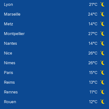
Ciel 
Lyon
21
°C
Ciel 
Marseille
24
°C
Ciel 
Metz
14
°C
Ciel 
Montpellier
27
°C
Ciel 
Nantes
14
°C
Ciel 
Nice
26
°C
Ciel 
Nimes
26
°C
Ciel 
Paris
15
°C
Ciel 
Reims
13
°C
Ciel 
Rennes
11
°C
Ciel 
Rouen
12
°C
Ciel 