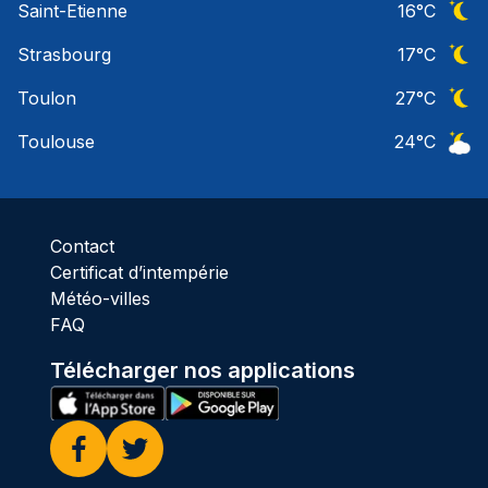
Saint-Etienne
16
°C
Ciel 
Strasbourg
17
°C
Ciel 
Toulon
27
°C
Ciel 
Toulouse
24
°C
Ciel 
Contact
Certificat d’intempérie
Météo-villes
FAQ
Télécharger nos applications
Facebook
Twitter