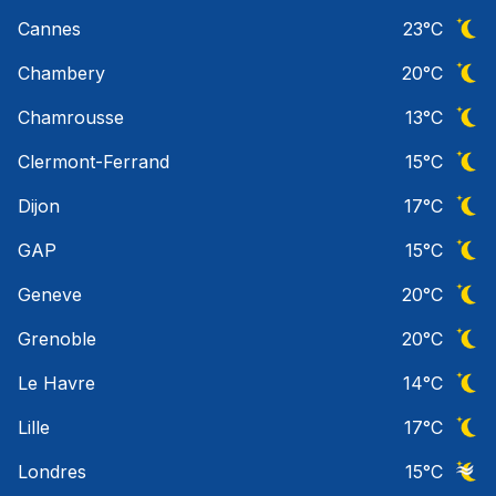
Ciel 
Cannes
23
°C
Ciel 
Chambery
20
°C
Ciel 
Chamrousse
13
°C
Ciel 
Clermont-Ferrand
15
°C
Ciel 
Dijon
17
°C
Ciel 
GAP
15
°C
Ciel 
Geneve
20
°C
Ciel 
Grenoble
20
°C
Ciel 
Le Havre
14
°C
Ciel 
Lille
17
°C
Ciel 
Londres
15
°C