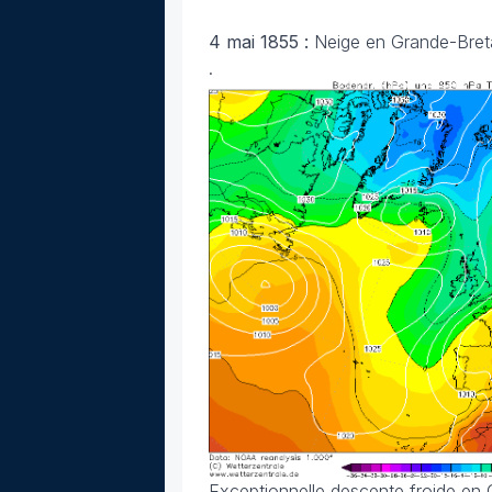
4 mai 1855 :
Neige en Grande-Bre
.
Exceptionnelle descente froide en