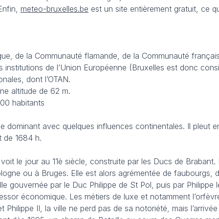
Enfin,
meteo-bruxelles.be
est un site entièrement gratuit, ce q
lgique, de la Communauté flamande, de la Communauté française
des institutions de l’Union Européenne (Bruxelles est donc con
onales, dont l’OTAN.
ne altitude de 62 m.
000 habitants
e dominant avec quelques influences continentales. Il pleut
t de 1684 h.
e voit le jour au 11è siècle, construite par les Ducs de Brabant
ogne ou à Bruges. Elle est alors agrémentée de faubourgs, de qu
ille gouvernée par le Duc Philippe de St Pol, puis par Philippe 
essor économique. Les métiers de luxe et notamment l’orfèvreri
hilippe II, la ville ne perd pas de sa notoriété, mais l’arrivé