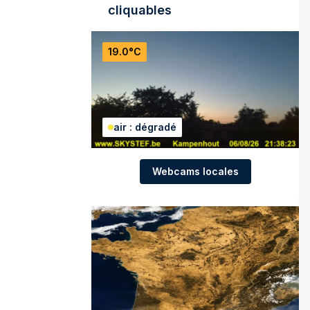
cliquables
19.0°C
air : dégradé
Webcams locales