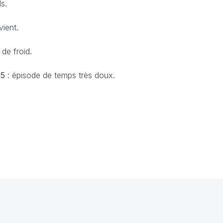
ds.
vient.
de froid.
55
: épisode de temps très doux.