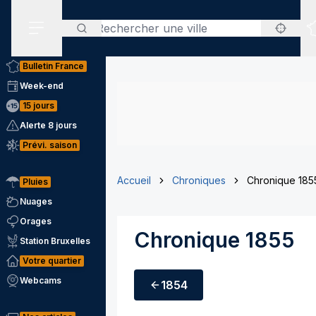
Rechercher
Menu secondaire
Bulletin France
Week-end
15 jours
Alerte 8 jours
Prévi. saison
Accueil
Chroniques
Chronique 185
Pluies
Nuages
Orages
Chronique 1855
Station Bruxelles
Votre quartier
Webcams
1854