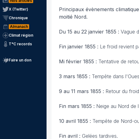
Nos articles
Principaux évènements climatiques 
X (Twitter)
moitié Nord.
Chronique
Almanach
Du 15 au 22 janvier 1855 :
Vague d
Climat région
T°C records
Fin janvier 1855 :
Le froid revient 
Faire un don
Mi février 1855 :
Tentative de retou
3 mars 1855 :
Tempête dans l'Oues
9 au 11 mars 1855 :
Retour du froid
Fin mars 1855 :
Neige au Nord de l
10 avril 1855 :
Tempête de Nord-ou
Fin avril :
Gelées tardives.