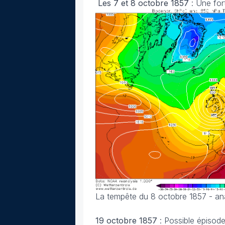
Les 7 et 8 octobre 1857
: Une for
La tempête du 8 octobre 1857 - a
19 octobre 1857
: Possible épisod