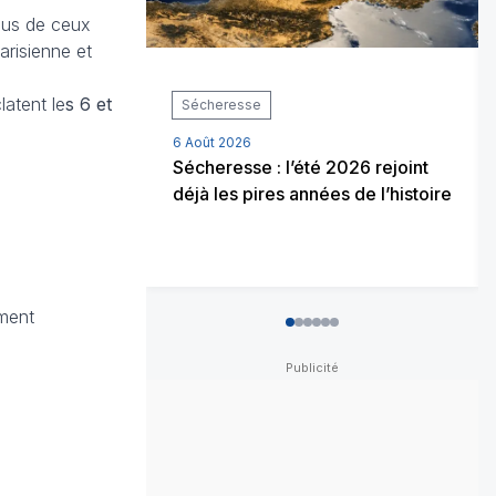
ous de ceux
arisienne et
latent le
s 6 et
Sécheresse
6 Août 2026
Sécheresse : l’été 2026 rejoint
déjà les pires années de l’histoire
ement
0
1
2
3
4
5