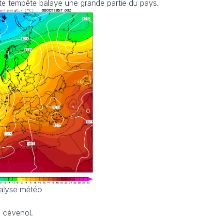
te tempête balaye une grande partie du pays.
nalyse météo
e cévenol.