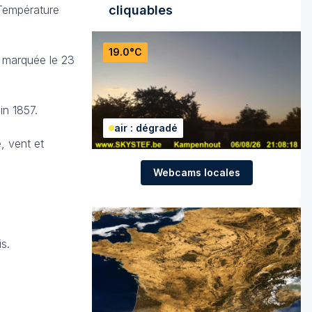
 Température
cliquables
19.0°C
t marquée le 23
in 1857.
air : dégradé
, vent et
Webcams locales
s.