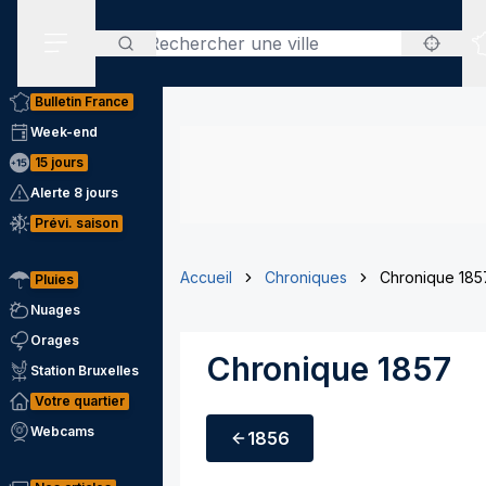
Rechercher
Menu secondaire
Bulletin France
Week-end
15 jours
Alerte 8 jours
Prévi. saison
Accueil
Chroniques
Chronique 185
Pluies
Nuages
Orages
Chronique 1857
Station Bruxelles
Votre quartier
Webcams
1856