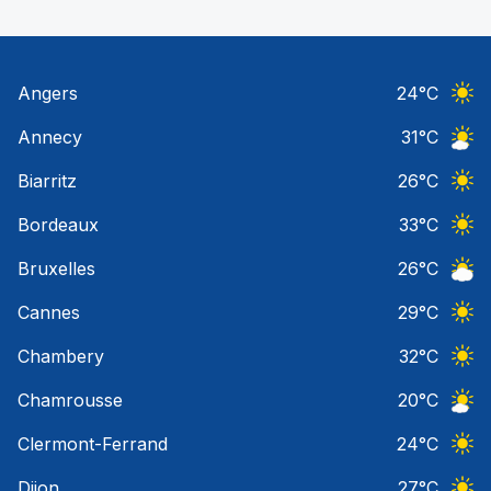
Angers
24
°C
Ciel 
Annecy
31
°C
Ciel 
Biarritz
26
°C
Ciel 
Bordeaux
33
°C
Ciel 
Bruxelles
26
°C
Ciel 
Cannes
29
°C
Ciel 
Chambery
32
°C
Ciel 
Chamrousse
20
°C
Ciel 
Clermont-Ferrand
24
°C
Ciel 
Dijon
27
°C