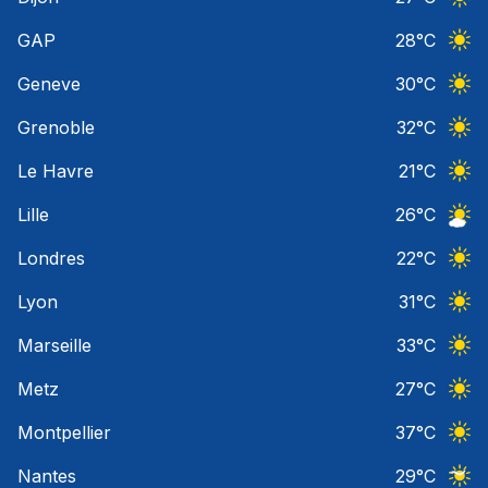
Ciel 
GAP
28
°C
Ciel 
Geneve
30
°C
Ciel 
Grenoble
32
°C
Ciel 
Le Havre
21
°C
Ciel 
Lille
26
°C
Ciel 
Londres
22
°C
Ciel 
Lyon
31
°C
Ciel 
Marseille
33
°C
Ciel 
Metz
27
°C
Ciel 
Montpellier
37
°C
Ciel 
Nantes
29
°C