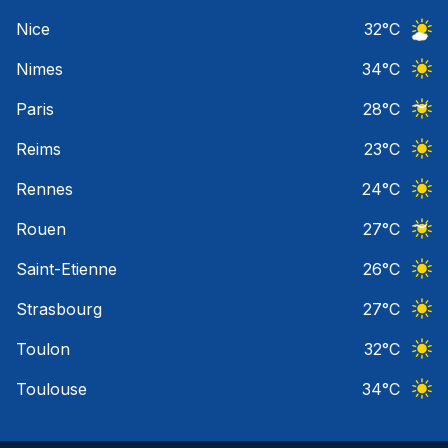
Ciel 
Nice
32
°C
Ciel 
Nimes
34
°C
Ciel 
Paris
28
°C
Ciel 
Reims
23
°C
Ciel 
Rennes
24
°C
Ciel 
Rouen
27
°C
Ciel 
Saint-Etienne
26
°C
Ciel 
Strasbourg
27
°C
Ciel 
Toulon
32
°C
Ciel 
Toulouse
34
°C
Ciel 