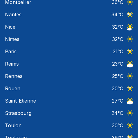
Montpellier
36
°C
Ciel 
Nantes
34
°C
Ciel 
Nice
32
°C
Ciel 
Nimes
32
°C
Ciel 
Paris
31
°C
Ciel 
Reims
23
°C
Ciel 
Rennes
25
°C
Ciel 
Rouen
30
°C
Ciel 
Saint-Etienne
27
°C
Ciel 
Strasbourg
24
°C
Ciel 
Toulon
30
°C
Ciel 
Toulouse
39
°C