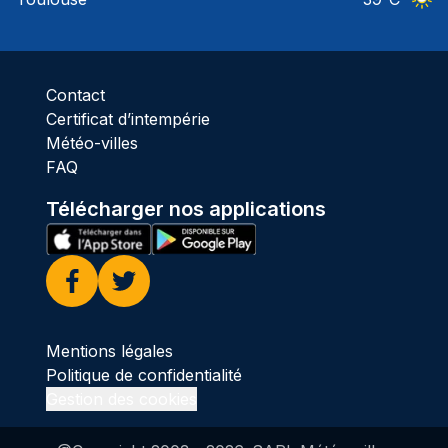
Ciel 
Contact
Certificat d’intempérie
Météo-villes
FAQ
Télécharger nos applications
Facebook
Twitter
Mentions légales
Politique de confidentialité
Gestion des cookies