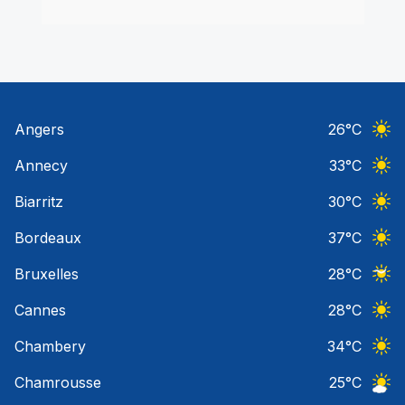
Angers
26
°C
Ciel 
Annecy
33
°C
Ciel 
Biarritz
30
°C
Ciel 
Bordeaux
37
°C
Ciel 
Bruxelles
28
°C
Ciel 
Cannes
28
°C
Ciel 
Chambery
34
°C
Ciel 
Chamrousse
25
°C
Ciel 