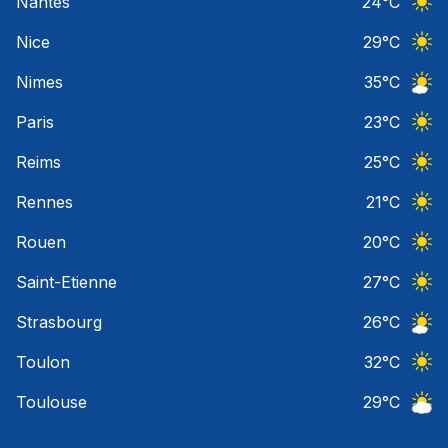
Nantes
24
°C
Ciel 
Nice
29
°C
Ciel 
Nimes
35
°C
Ciel 
Paris
23
°C
Ciel 
Reims
25
°C
Ciel 
Rennes
21
°C
Ciel 
Rouen
20
°C
Ciel 
Saint-Etienne
27
°C
Ciel 
Strasbourg
26
°C
Ciel 
Toulon
32
°C
Ciel 
Toulouse
29
°C
Ciel 