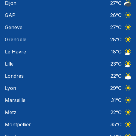
Dijon
27
°C
Ciel 
GAP
26
°C
Ciel 
Geneve
27
°C
Ciel 
Grenoble
28
°C
Ciel 
Le Havre
18
°C
Ciel 
Lille
23
°C
Ciel 
Londres
22
°C
Ciel 
Lyon
29
°C
Ciel 
Marseille
31
°C
Ciel 
Metz
22
°C
Ciel 
Montpellier
35
°C
Ciel 