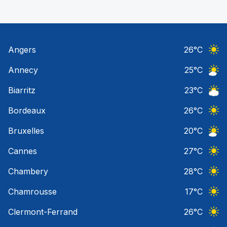
Angers
26
°C
Ciel 
Annecy
25
°C
Ciel 
Biarritz
23
°C
Ciel 
Bordeaux
26
°C
Ciel 
Bruxelles
20
°C
Ciel 
Cannes
27
°C
Ciel 
Chambery
28
°C
Ciel 
Chamrousse
17
°C
Ciel 
Clermont-Ferrand
26
°C
Ciel 