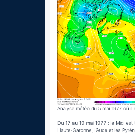
Analyse météo du 5 mai 1977 où il 
Du 17 au 19 mai 1977
: le Midi es
Haute-Garonne, l’Aude et les Pyréné