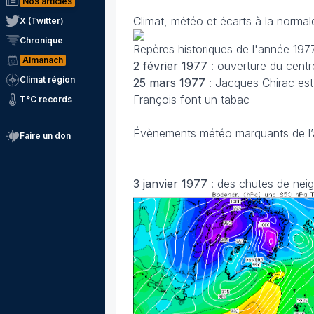
Nos articles
Climat, météo et écarts à la normal
X (Twitter)
Chronique
Repères historiques de l'année 197
Almanach
2 février
1977
: ouverture du cen
Climat région
25 mars
1977
: Jacques Chirac es
François font un tabac
T°C records
Évènements météo marquants de l
Faire un don
3 janvier
1977
: des chutes de nei