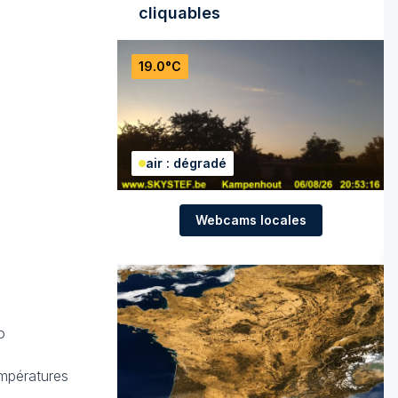
cliquables
19.0°C
air : dégradé
Webcams locales
o
empératures