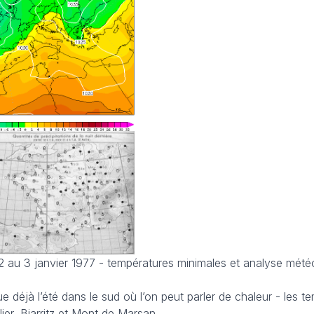
 2 au 3 janvier 1977 - températures minimales et analyse mété
ue déjà l’été dans le sud où l’on peut parler de chaleur - les t
ier, Biarritz et Mont de Marsan.