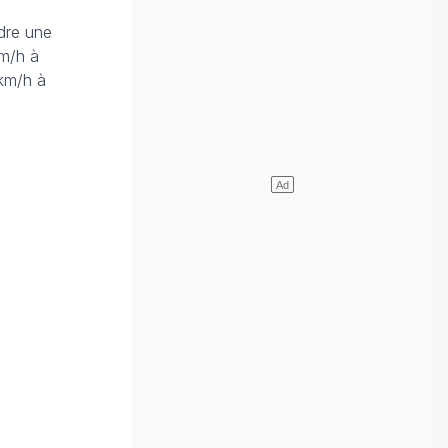
ndre une
km/h à
 km/h à