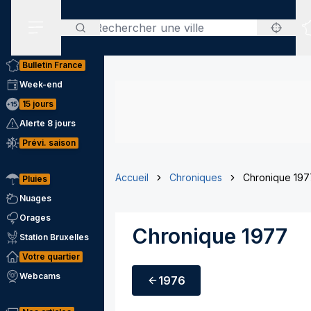
Rechercher
Menu secondaire
Bulletin France
Week-end
15 jours
Alerte 8 jours
Prévi. saison
Accueil
Chroniques
Chronique 197
Pluies
Nuages
Orages
Chronique 1977
Station Bruxelles
Votre quartier
Webcams
1976