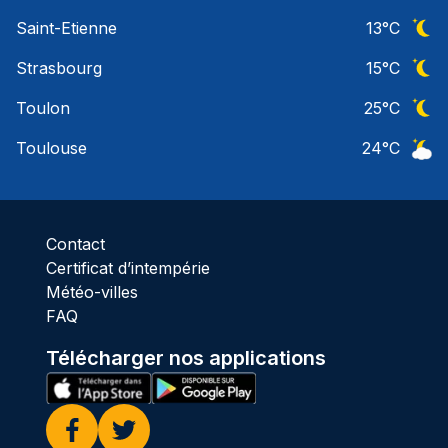
Ciel 
Saint-Etienne
13
°C
Ciel 
Strasbourg
15
°C
Ciel 
Toulon
25
°C
Ciel 
Toulouse
24
°C
Ciel 
Contact
Certificat d’intempérie
Météo-villes
FAQ
Télécharger nos applications