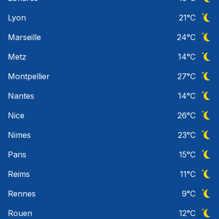
Ciel 
Lyon
21
°C
Ciel 
Marseille
24
°C
Ciel 
Metz
14
°C
Ciel 
Montpellier
27
°C
Ciel 
Nantes
14
°C
Ciel 
Nice
26
°C
Ciel 
Nimes
23
°C
Ciel 
Paris
15
°C
Ciel 
Reims
11
°C
Ciel 
Rennes
9
°C
Ciel 
Rouen
12
°C