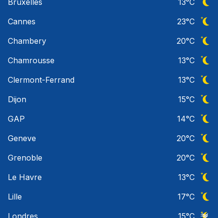
Bruxelles
13
°C
Ciel 
Cannes
23
°C
Ciel 
Chambery
20
°C
Ciel 
Chamrousse
13
°C
Ciel 
Clermont-Ferrand
13
°C
Ciel 
Dijon
15
°C
Ciel 
GAP
14
°C
Ciel 
Geneve
20
°C
Ciel 
Grenoble
20
°C
Ciel 
Le Havre
13
°C
Ciel 
Lille
17
°C
Ciel 
Londres
15
°C