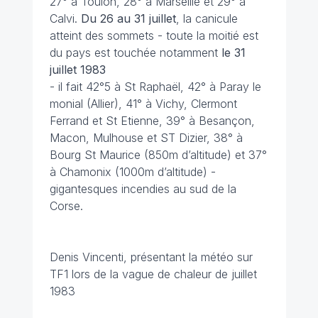
27° à Toulon, 28° à Marseille et 29° à
Calvi.
Du 26 au 31 juillet
, la canicule
atteint des sommets - toute la moitié est
du pays est touchée notamment
le 31
juillet 1983
- il fait 42°5 à St Raphaël, 42° à Paray le
monial (Allier), 41° à Vichy, Clermont
Ferrand et St Etienne, 39° à Besançon,
Macon, Mulhouse et ST Dizier, 38° à
Bourg St Maurice (850m d’altitude) et 37°
à Chamonix (1000m d’altitude) -
gigantesques incendies au sud de la
Corse.
Denis Vincenti, présentant la météo sur
TF1 lors de la vague de chaleur de juillet
1983