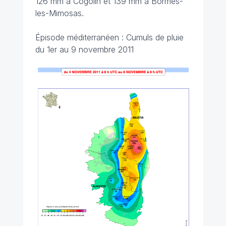
126 mm à Cogolin et 139 mm à Bormes-
les-Mimosas.
Épisode méditerranéen : Cumuls de pluie
du 1er au 9 novembre 2011