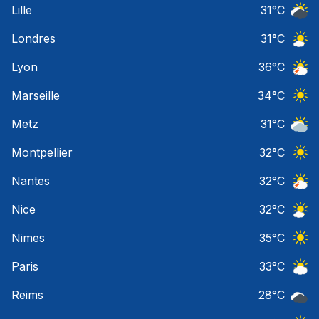
Lille
31
°C
Ciel 
Londres
31
°C
Ciel 
Lyon
36
°C
Orage
Marseille
34
°C
Ciel 
Metz
31
°C
Ciel 
Montpellier
32
°C
Ciel 
Nantes
32
°C
Orage
Nice
32
°C
Ciel 
Nimes
35
°C
Ciel 
Paris
33
°C
Ciel 
Reims
28
°C
Ciel 