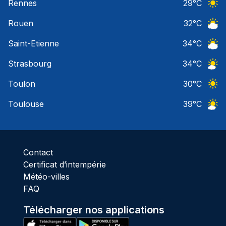
Rennes
29
°C
Ciel 
Rouen
32
°C
Ciel 
Saint-Etienne
34
°C
Ciel 
Strasbourg
34
°C
Ciel 
Toulon
30
°C
Ciel 
Toulouse
39
°C
Ciel 
Contact
Certificat d’intempérie
Météo-villes
FAQ
Télécharger nos applications