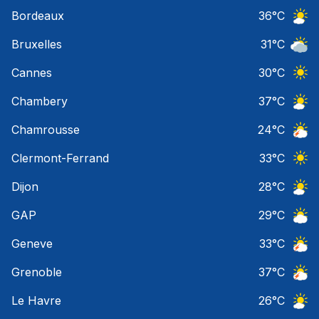
Orage
Bordeaux
36
°C
Ciel 
Bruxelles
31
°C
Ciel 
Cannes
30
°C
Ciel 
Chambery
37
°C
Ciel 
Chamrousse
24
°C
Orage
Clermont-Ferrand
33
°C
Ciel 
Dijon
28
°C
Ciel 
GAP
29
°C
Ciel 
Geneve
33
°C
Orage
Grenoble
37
°C
Orage
Le Havre
26
°C
Ciel 