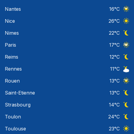
Ciel 
Nantes
16
°C
Ciel 
Nice
26
°C
Ciel 
Nimes
22
°C
Ciel 
Paris
17
°C
Ciel 
Reims
12
°C
Ciel 
Rennes
11
°C
Ciel 
Rouen
13
°C
Ciel 
Saint-Etienne
13
°C
Ciel 
Strasbourg
14
°C
Ciel 
Toulon
24
°C
Ciel 
Toulouse
23
°C