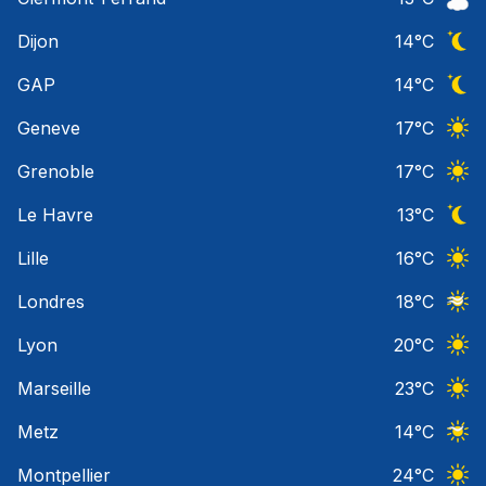
Ciel 
Dijon
14
°C
Ciel 
GAP
14
°C
Ciel 
Geneve
17
°C
Ciel 
Grenoble
17
°C
Ciel 
Le Havre
13
°C
Ciel 
Lille
16
°C
Ciel 
Londres
18
°C
Ciel 
Lyon
20
°C
Ciel 
Marseille
23
°C
Ciel 
Metz
14
°C
Ciel 
Montpellier
24
°C