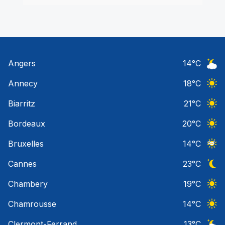
Angers
14
°C
Ciel 
Annecy
18
°C
Ciel 
Biarritz
21
°C
Ciel 
Bordeaux
20
°C
Ciel 
Bruxelles
14
°C
Ciel 
Cannes
23
°C
Ciel 
Chambery
19
°C
Ciel 
Chamrousse
14
°C
Ciel 
Clermont-Ferrand
13
°C