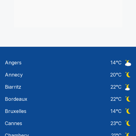
Angers
14
°C
Ciel 
Annecy
20
°C
Ciel 
Biarritz
22
°C
Ciel 
Bordeaux
22
°C
Ciel 
Bruxelles
14
°C
Ciel 
Cannes
23
°C
Ciel 
Chambery
21
°C