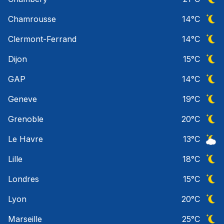
Ciel 
Chamrousse
14
°C
Ciel 
Clermont-Ferrand
14
°C
Ciel 
Dijon
15
°C
Ciel 
GAP
14
°C
Ciel 
Geneve
19
°C
Ciel 
Grenoble
20
°C
Ciel 
Le Havre
13
°C
Ciel 
Lille
18
°C
Ciel 
Londres
15
°C
Ciel 
Lyon
20
°C
Ciel 
Marseille
25
°C