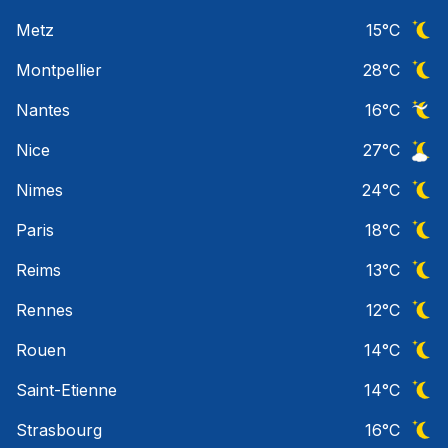
Ciel 
Metz
15
°C
Ciel 
Montpellier
28
°C
Ciel 
Nantes
16
°C
Ciel 
Nice
27
°C
Ciel 
Nimes
24
°C
Ciel 
Paris
18
°C
Ciel 
Reims
13
°C
Ciel 
Rennes
12
°C
Ciel 
Rouen
14
°C
Ciel 
Saint-Etienne
14
°C
Ciel 
Strasbourg
16
°C