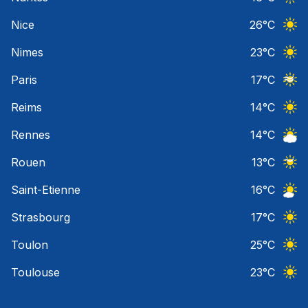
Ciel 
Nice
26
°C
Ciel 
Nimes
23
°C
Ciel 
Paris
17
°C
Ciel 
Reims
14
°C
Ciel 
Rennes
14
°C
Ciel 
Rouen
13
°C
Ciel 
Saint-Etienne
16
°C
Ciel 
Strasbourg
17
°C
Ciel 
Toulon
25
°C
Ciel 
Toulouse
23
°C
Ciel 