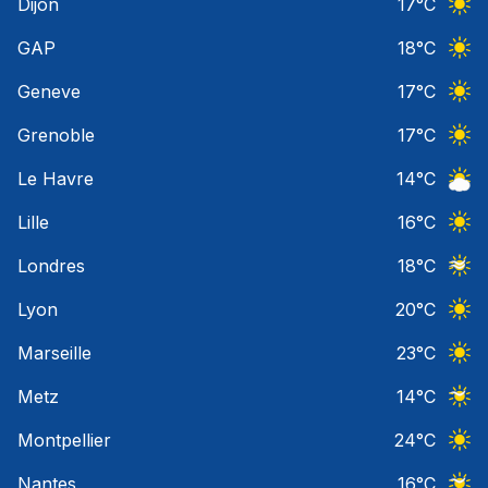
Dijon
17
°C
Ciel 
GAP
18
°C
Ciel 
Geneve
17
°C
Ciel 
Grenoble
17
°C
Ciel 
Le Havre
14
°C
Ciel 
Lille
16
°C
Ciel 
Londres
18
°C
Ciel 
Lyon
20
°C
Ciel 
Marseille
23
°C
Ciel 
Metz
14
°C
Ciel 
Montpellier
24
°C
Ciel 
Nantes
16
°C