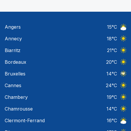
Angers
15
°C
Ciel 
Annecy
18
°C
Ciel 
Biarritz
21
°C
Ciel 
Bordeaux
20
°C
Ciel 
Bruxelles
14
°C
Ciel 
Cannes
24
°C
Ciel 
Chambery
19
°C
Ciel 
Chamrousse
14
°C
Ciel 
Clermont-Ferrand
16
°C
Ciel 