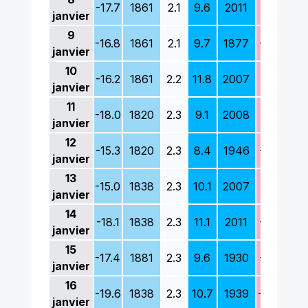
-17.7
1861
2.1
9.6
2011
-9.3
18
janvier
9
-16.8
1861
2.1
9.7
1877
-9.9
18
janvier
10
-16.2
1861
2.2
11.8
2007
-7.8
19
janvier
11
-18.0
1820
2.3
9.1
2008
-9.3
19
janvier
12
-15.3
1820
2.3
8.4
1946
-9.7
19
janvier
13
-15.0
1838
2.3
10.1
2007
-9.1
18
janvier
14
-18.1
1838
2.3
11.1
2011
-8.8
19
janvier
15
-17.4
1881
2.3
9.6
1930
-9.7
18
janvier
16
-19.6
1838
2.3
10.7
1939
-11.6
18
janvier