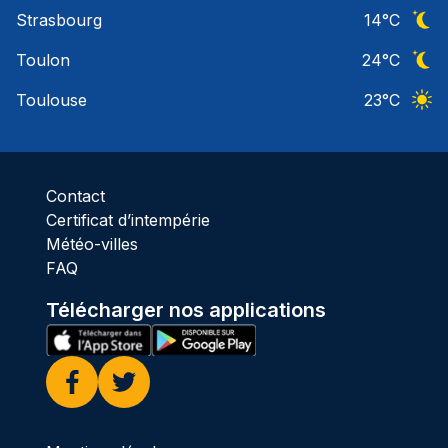
Ciel 
Strasbourg
14
°C
Ciel 
Toulon
24
°C
Ciel 
Toulouse
23
°C
Ciel 
Contact
Certificat d’intempérie
Météo-villes
FAQ
Télécharger nos applications
Facebook
Twitter