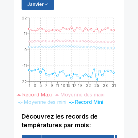
Janvier
22
11
0
-11
-22
1
3
5
7
9
11
13
15
17
19
22
25
28
31
Record Maxi
Moyenne des maxi
Moyenne des mini
Record Mini
Découvrez les records de
températures par mois: