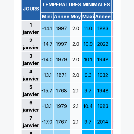
TE
TEMPÉRATURES MINIMALES
JOURS
Mini
Année
Moy
Maxi
Année
Mini
Ann
1
-14.1
1997
2.0
11.0
1883
-10.1
19
janvier
2
-14.7
1997
2.0
10.9
2022
-7.4
19
janvier
3
-14.0
1979
2.0
10.1
1948
-5.3
18
janvier
4
-13.1
1871
2.0
9.3
1932
-8.5
18
janvier
5
-15.7
1768
2.1
9.7
1948
-7.6
19
janvier
6
-13.1
1979
2.1
10.4
1983
-5.9
20
janvier
7
-17.0
1767
2.1
9.7
2014
-8.4
19
janvier
8