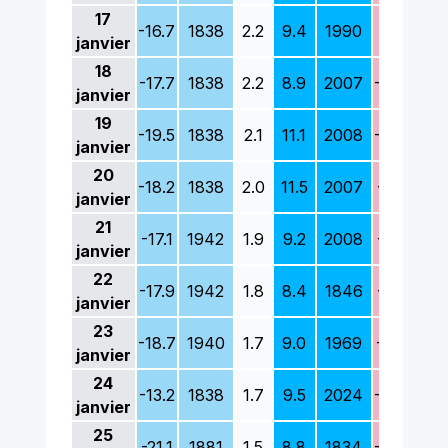
17
-16.7
1838
2.2
9.4
1990
-9.3
18
janvier
18
-17.7
1838
2.2
8.9
2007
-13.6
18
janvier
19
-19.5
1838
2.1
11.1
2008
-10.9
18
janvier
20
-18.2
1838
2.0
11.5
2007
-8.0
19
janvier
21
-17.1
1942
1.9
9.2
2008
-8.8
17
janvier
22
-17.9
1942
1.8
8.4
1846
-9.0
19
janvier
23
-18.7
1940
1.7
9.0
1969
-11.5
18
janvier
24
-13.2
1838
1.7
9.5
2024
-10.2
18
janvier
25
-21.1
1881
1.5
8.8
1834
-10.0
18