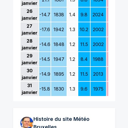
janvier
26
-14.7
1838
1.4
9.8
2024
-9.3
18
janvier
27
-17.6
1942
1.3
10.2
2002
-6.2
18
janvier
28
-14.6
1848
1.2
11.5
2002
-8.3
19
janvier
29
-14.5
1947
1.2
8.4
1988
-4.3
19
janvier
30
-14.9
1895
1.2
11.5
2013
-7.3
18
janvier
31
-15.8
1830
1.3
9.6
1975
-7.1
18
janvier
Histoire du site Météo
Bruxelles