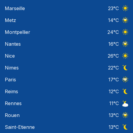
Ciel 
Marseille
23
°C
Ciel 
Metz
14
°C
Ciel 
Montpellier
24
°C
Ciel 
Nantes
16
°C
Ciel 
Nice
26
°C
Ciel 
Nimes
22
°C
Ciel 
Paris
17
°C
Ciel 
Reims
12
°C
Ciel 
Rennes
11
°C
Ciel 
Rouen
13
°C
Ciel 
Saint-Etienne
13
°C