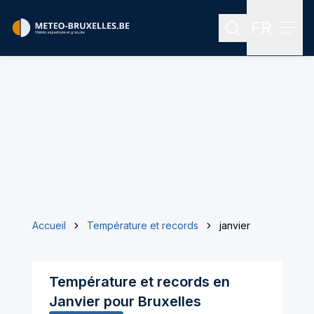
FR
Rechercher
Menu
Menu des
Accueil
Température et records
janvier
Température et records en
Janvier
pour
Bruxelles