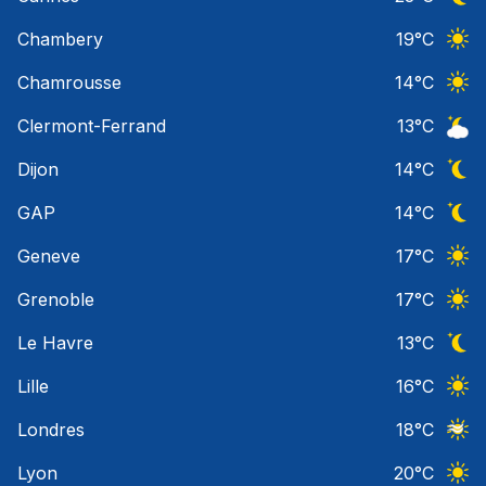
Ciel 
Chambery
19
°C
Ciel 
Chamrousse
14
°C
Ciel 
Clermont-Ferrand
13
°C
Ciel 
Dijon
14
°C
Ciel 
GAP
14
°C
Ciel 
Geneve
17
°C
Ciel 
Grenoble
17
°C
Ciel 
Le Havre
13
°C
Ciel 
Lille
16
°C
Ciel 
Londres
18
°C
Ciel 
Lyon
20
°C