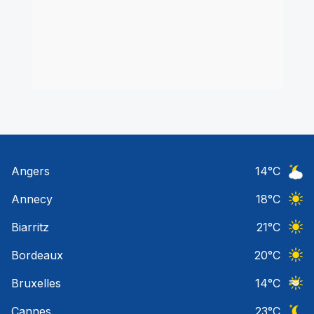
Angers
14
°C
Ciel 
Annecy
18
°C
Ciel 
Biarritz
21
°C
Ciel 
Bordeaux
20
°C
Ciel 
Bruxelles
14
°C
Ciel 
Cannes
23
°C