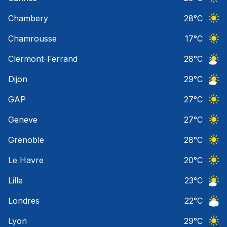
Ciel 
Chambery
28
°C
Ciel 
Chamrousse
17
°C
Ciel 
Clermont-Ferrand
28
°C
Ciel 
Dijon
29
°C
Ciel 
GAP
27
°C
Ciel 
Geneve
27
°C
Ciel 
Grenoble
28
°C
Ciel 
Le Havre
20
°C
Ciel 
Lille
23
°C
Ciel 
Londres
22
°C
Ciel 
Lyon
29
°C