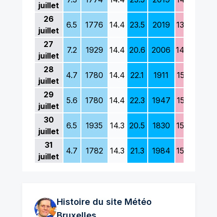
juillet
26
6.5
1776
14.4
23.5
2019
13.6
1881
juillet
27
7.2
1929
14.4
20.6
2006
14.4
1824
juillet
28
4.7
1780
14.4
22.1
1911
15.2
1883
juillet
29
5.6
1780
14.4
22.3
1947
15.5
1898
juillet
30
6.5
1935
14.3
20.5
1830
15.6
2011
juillet
31
4.7
1782
14.3
21.3
1984
15.7
1892
juillet
Histoire du site Météo
Bruxelles