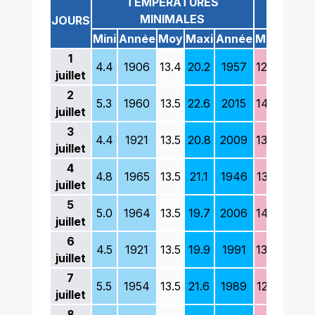
TEMPÉRATURES
TEM
MINIMALES
M
JOURS
Mini
Année
Moy
Maxi
Année
Mini
Anné
1
4.4
1906
13.4
20.2
1957
12.8
1831
juillet
2
5.3
1960
13.5
22.6
2015
14.6
1948
juillet
3
4.4
1921
13.5
20.8
2009
13.6
1984
juillet
4
4.8
1965
13.5
21.1
1946
13.5
1899
juillet
5
5.0
1964
13.5
19.7
2006
14.0
1978
juillet
6
4.5
1921
13.5
19.9
1991
13.8
1978
juillet
7
5.5
1954
13.5
21.6
1989
12.5
1903
juillet
8