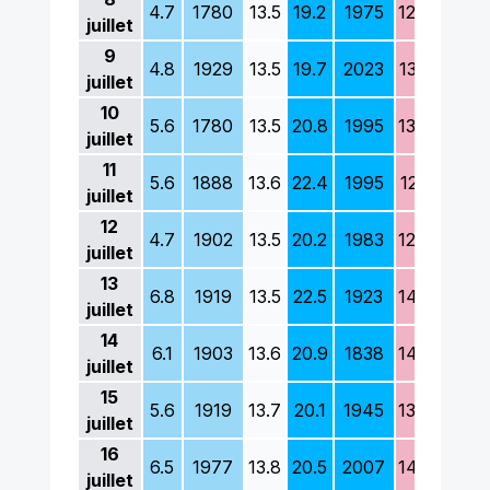
4.7
1780
13.5
19.2
1975
12.7
1909
juillet
9
4.8
1929
13.5
19.7
2023
13.5
1969
juillet
10
5.6
1780
13.5
20.8
1995
13.4
1980
juillet
11
5.6
1888
13.6
22.4
1995
12.1
1888
juillet
12
4.7
1902
13.5
20.2
1983
12.7
1930
juillet
13
6.8
1919
13.5
22.5
1923
14.9
1805
juillet
14
6.1
1903
13.6
20.9
1838
14.8
1892
juillet
15
5.6
1919
13.7
20.1
1945
13.8
1988
juillet
16
6.5
1977
13.8
20.5
2007
14.2
1802
juillet