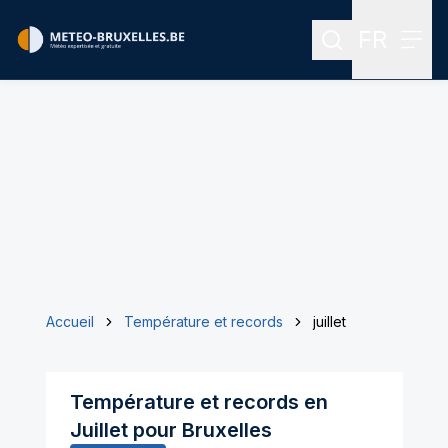
FR
Rechercher
Menu
Menu des
Accueil
Température et records
juillet
Température et records en
Juillet
pour
Bruxelles