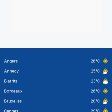
Angers
28
°C
Ciel 
Annecy
25
°C
Ciel 
Biarritz
23
°C
Ciel 
Bordeaux
26
°C
Ciel 
Bruxelles
20
°C
Ciel 
Cannes
29
°C