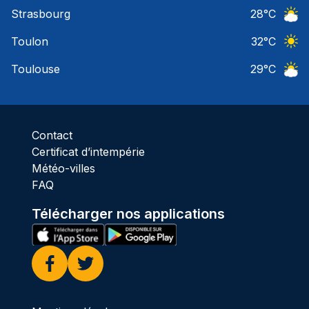
Ciel 
Strasbourg
28
°C
Ciel 
Toulon
32
°C
Ciel 
Toulouse
29
°C
Ciel 
Contact
Certificat d’intempérie
Météo-villes
FAQ
Télécharger nos applications
Facebook
Twitter