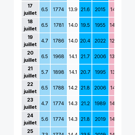
17
6.5
1774
13.9
21.6
2015
14.1
1922
juillet
18
6.5
1781
14.0
19.5
1955
14.6
1942
juillet
19
4.7
1786
14.0
20.4
2022
12.8
1942
juillet
20
6.5
1968
14.1
21.7
2006
13.8
2002
juillet
21
5.7
1898
14.1
20.7
1995
13.1
1879
juillet
22
6.5
1788
14.2
21.8
2006
14.1
1879
juillet
23
4.7
1774
14.3
21.2
1989
14.6
1879
juillet
24
5.6
1774
14.3
21.8
2019
14.2
1951
juillet
25
7.3
1774
14.4
23.5
2019
14.7
1801