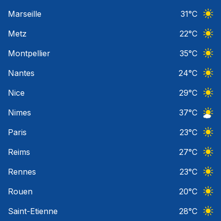
Ciel 
Marseille
31
°C
Ciel 
Metz
22
°C
Ciel 
Montpellier
35
°C
Ciel 
Nantes
24
°C
Ciel 
Nice
29
°C
Ciel 
Nimes
37
°C
Ciel 
Paris
23
°C
Ciel 
Reims
27
°C
Ciel 
Rennes
23
°C
Ciel 
Rouen
20
°C
Ciel 
Saint-Etienne
28
°C