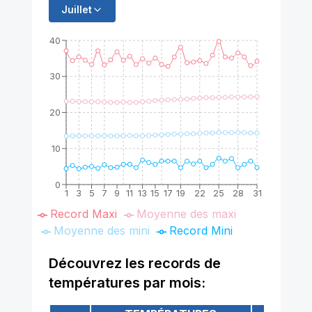
Juillet
40
30
20
10
0
1
3
5
7
9
11
13
15
17
19
22
25
28
31
Record Maxi
Moyenne des maxi
Moyenne des mini
Record Mini
Découvrez les records de
températures par mois: