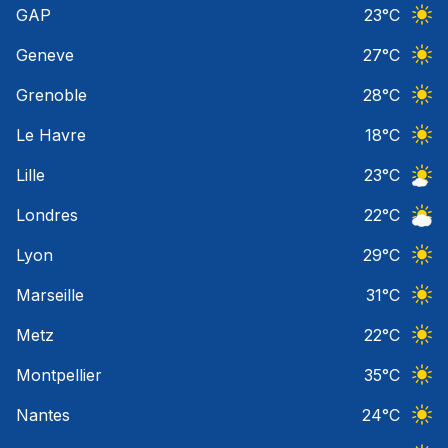
GAP
23
°C
Ciel 
Geneve
27
°C
Ciel 
Grenoble
28
°C
Ciel 
Le Havre
18
°C
Ciel 
Lille
23
°C
Ciel 
Londres
22
°C
Ciel 
Lyon
29
°C
Ciel 
Marseille
31
°C
Ciel 
Metz
22
°C
Ciel 
Montpellier
35
°C
Ciel 
Nantes
24
°C
Ciel 