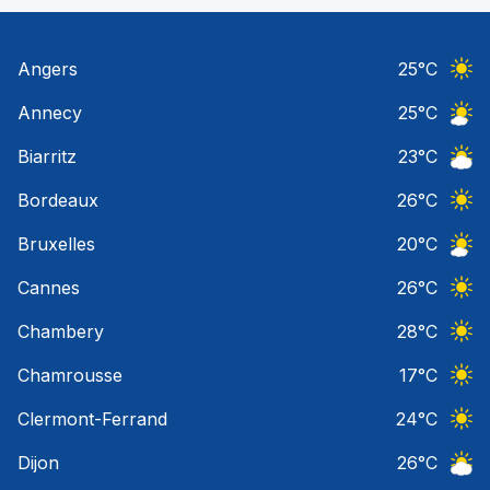
Angers
25
°C
Ciel 
Annecy
25
°C
Ciel 
Biarritz
23
°C
Ciel 
Bordeaux
26
°C
Ciel 
Bruxelles
20
°C
Ciel 
Cannes
26
°C
Ciel 
Chambery
28
°C
Ciel 
Chamrousse
17
°C
Ciel 
Clermont-Ferrand
24
°C
Ciel 
Dijon
26
°C
Ciel 