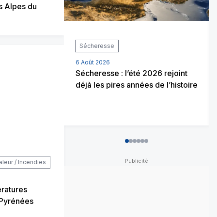
s Alpes du
Sécheresse
6 Août 2026
Sécheresse : l’été 2026 rejoint
déjà les pires années de l’histoire
0
1
2
3
4
5
aleur / Incendies
ératures
i Pyrénées