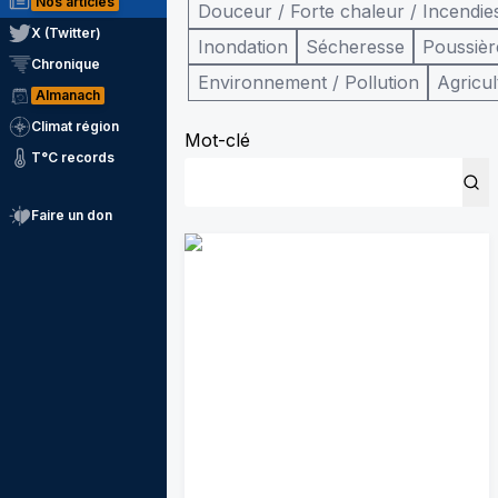
Nos articles
Douceur / Forte chaleur / Incendie
X (Twitter)
Inondation
Sécheresse
Poussièr
Chronique
Environnement / Pollution
Agricul
Almanach
Climat région
Mot-clé
T°C records
Faire un don