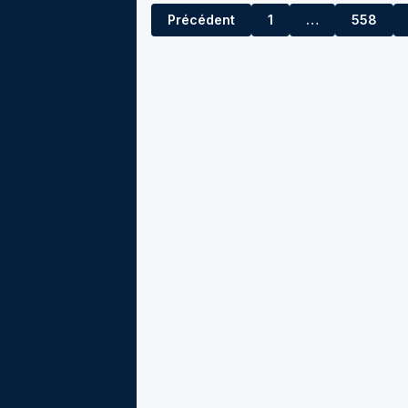
Précédent
1
…
558
557