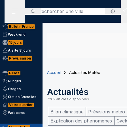
Rechercher
Menu secondaire
Bulletin France
Week-end
15 jours
Alerte 8 jours
Prévi. saison
Accueil
Actualités Météo
Pluies
Nuages
Orages
Actualités
Station Bruxelles
7269
articles disponibles
Votre quartier
Bilan climatique
Prévisions météo
Webcams
Explication des phénomènes
Cycl