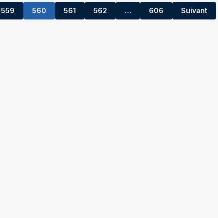
559
560
561
562
…
606
Suivant
563