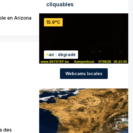
cliquables
le en Arizona
15.9°C
air : dégradé
Webcams locales
s des