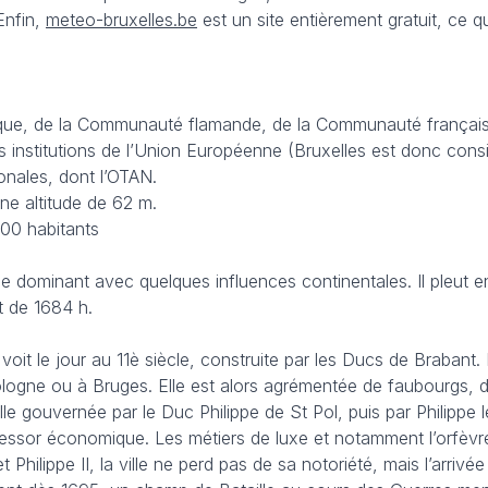
Enfin,
meteo-bruxelles.be
est un site entièrement gratuit, ce q
lgique, de la Communauté flamande, de la Communauté française
des institutions de l’Union Européenne (Bruxelles est donc con
onales, dont l’OTAN.
ne altitude de 62 m.
000 habitants
e dominant avec quelques influences continentales. Il pleut
t de 1684 h.
e voit le jour au 11è siècle, construite par les Ducs de Brabant
ogne ou à Bruges. Elle est alors agrémentée de faubourgs, de qu
ille gouvernée par le Duc Philippe de St Pol, puis par Philippe 
essor économique. Les métiers de luxe et notamment l’orfèvreri
hilippe II, la ville ne perd pas de sa notoriété, mais l’arrivé