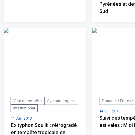
Pyrénées et de
Sud
Vent et tempête
Cyclone tropical
Douceur / Forte ch
International
14 Juil. 2013
Suivi des temp
14 Juil. 2013
Ex typhon Soulik : rétrogradé
estivales : Mid
en tempête tropicale en