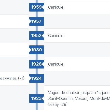
1959
Canicule
1957
1952
Canicule
1930
1928
Canicule
1924
es-Mines (71)
Vague de chaleur jusqu'au 15 juille
1923
Saint-Quentin, Vesoul, Mont-de-M
Lezay (79)