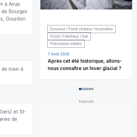
m à Arras
s de Bourges
es, Gourdon
Douceur / Forte chaleur / Incendies
Froid / Fraîcheur / Gel
Prévisions météo
7 Août 2026
Après cet été historique, allons-
nous connaître un hiver glacial ?
° de maxi à
0
1
2
3
4
5
Gers) et St-
aines de