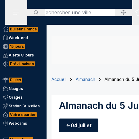
Rechercher
Menu secondaire
Bulletin France
Week-end
15 jours
Alerte 8 jours
Prévi. saison
Accueil
Almanach
Almanach du 5 Ju
Pluies
Nuages
Orages
Almanach du 5 Jui
Station Bruxelles
Votre quartier
Webcams
04 juillet