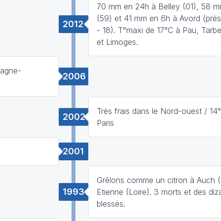
70 mm en 24h à Belley (01), 58 m
(59) et 41 mm en 6h à Avord (prè
2012
- 18). T°maxi de 17°C à Pau, Tarb
et Limoges.
pagne-
2006
Très frais dans le Nord-ouest / 14
2002
Paris
2001
Grêlons comme un citron à Auch (
1993
Etienne (Loire). 3 morts et des diz
blessés.