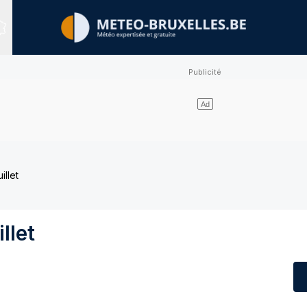
Sites expertisés
illet
llet