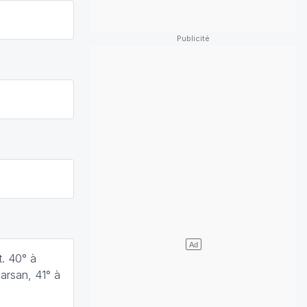
t. 40° à
arsan, 41° à