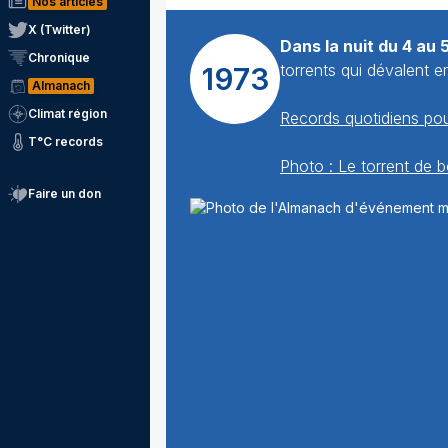
Nos articles
X (Twitter)
Dans la nuit du 4 au 5 
Chronique
torrents qui dévalent e
1973
Almanach
Climat région
Records quotidiens pou
T°C records
Photo : Le torrent de 
Faire un don