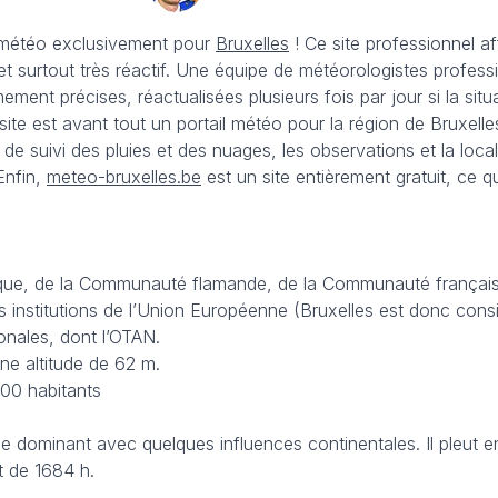
e météo exclusivement pour
Bruxelles
! Ce site professionnel a
et surtout très réactif. Une équipe de météorologistes profess
ement précises, réactualisées plusieurs fois par jour si la si
site est avant tout un portail météo pour la région de Bruxel
s de suivi des pluies et des nuages, les observations et la l
Enfin,
meteo-bruxelles.be
est un site entièrement gratuit, ce q
lgique, de la Communauté flamande, de la Communauté française
des institutions de l’Union Européenne (Bruxelles est donc con
onales, dont l’OTAN.
ne altitude de 62 m.
000 habitants
e dominant avec quelques influences continentales. Il pleut
t de 1684 h.