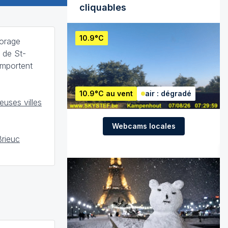
cliquables
10.9°C
 orage
e de St-
emportent
10.9°C au vent
air : dégradé
uses villes
Webcams locales
Brieuc