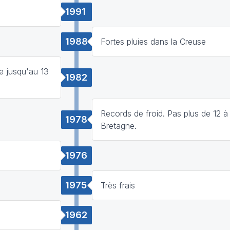
1991
1988
Fortes pluies dans la Creuse
e jusqu'au 13
1982
Records de froid. Pas plus de 12 à
1978
Bretagne.
1976
1975
Très frais
1962