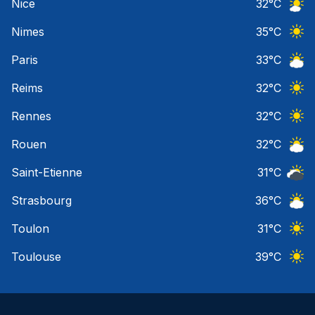
Nice
32
°C
Ciel 
Nimes
35
°C
Ciel 
Paris
33
°C
Ciel 
Reims
32
°C
Ciel 
Rennes
32
°C
Ciel 
Rouen
32
°C
Ciel 
Saint-Etienne
31
°C
Ciel 
Strasbourg
36
°C
Ciel 
Toulon
31
°C
Ciel 
Toulouse
39
°C
Ciel 