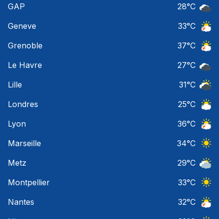
GAP
28
°C
Ciel 
Geneve
33
°C
Orage
Grenoble
37
°C
Orage
Le Havre
27
°C
Ciel 
Lille
31
°C
Ciel 
Londres
25
°C
Ciel 
Lyon
36
°C
Orage
Marseille
34
°C
Ciel 
Metz
29
°C
Ciel 
Montpellier
33
°C
Ciel 
Nantes
32
°C
Orage