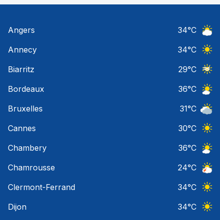
Angers
34
°C
Ciel 
Annecy
34
°C
Ciel 
Biarritz
29
°C
Ciel 
Bordeaux
36
°C
Ciel 
Bruxelles
31
°C
Ciel 
Cannes
30
°C
Ciel 
Chambery
36
°C
Ciel 
Chamrousse
24
°C
Orage
Clermont-Ferrand
34
°C
Ciel 
Dijon
34
°C
Ciel 