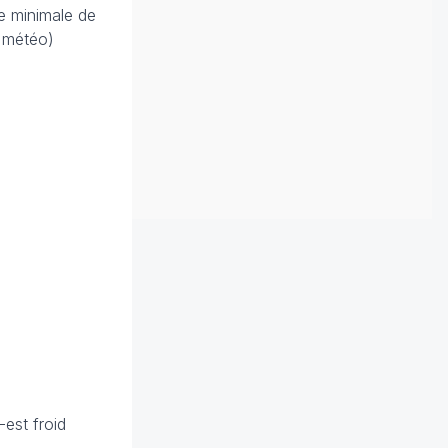
e minimale de
n météo)
-est froid