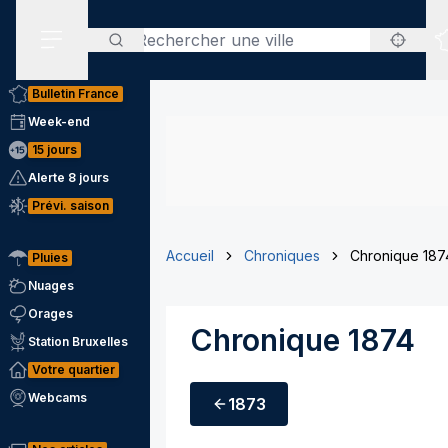
Rechercher
Menu secondaire
Bulletin France
Week-end
15 jours
Alerte 8 jours
Prévi. saison
Accueil
Chroniques
Chronique 187
Pluies
Nuages
Orages
Chronique 1874
Station Bruxelles
Votre quartier
Webcams
1873