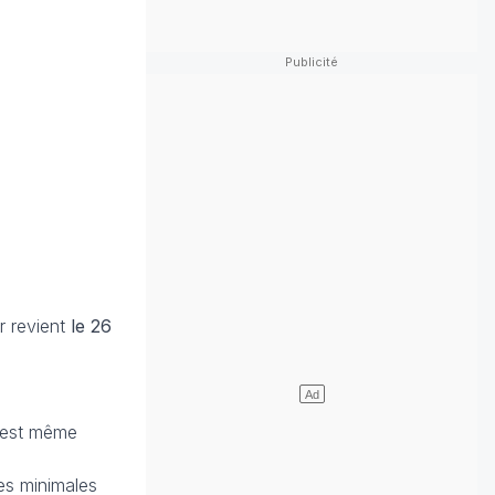
r revient
le 26
 est même
es minimales