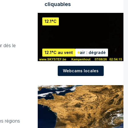
cliquables
12.1°C
r dés le
12.1°C au vent
air : dégradé
Webcams locales
es régions