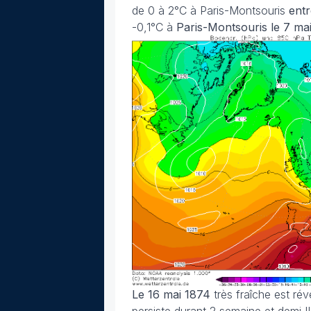
de 0 à 2°C à Paris-Montsouris
entr
-0,1°C à
Paris-Montsouris le 7 ma
Le 16 mai 1874
très fraîche est ré