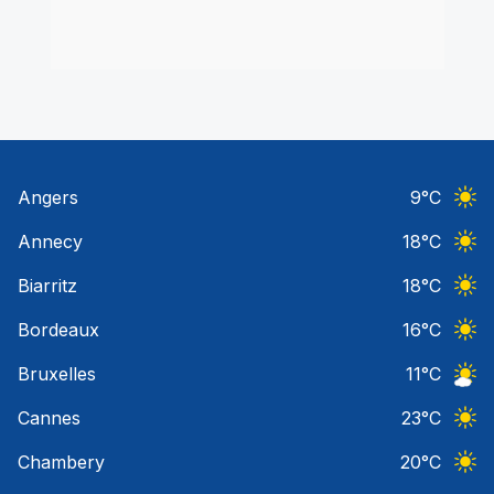
Angers
9
°C
Ciel 
Annecy
18
°C
Ciel 
Biarritz
18
°C
Ciel 
Bordeaux
16
°C
Ciel 
Bruxelles
11
°C
Ciel 
Cannes
23
°C
Ciel 
Chambery
20
°C
Ciel 