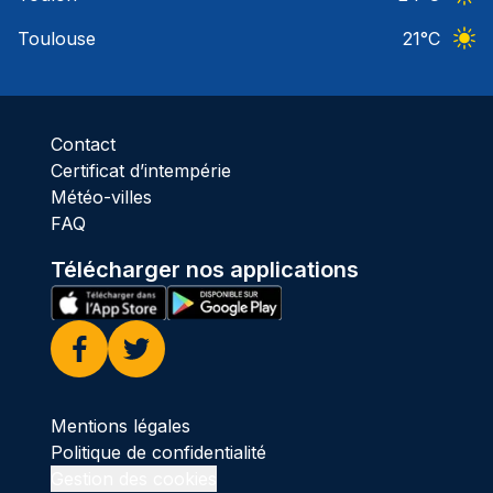
Ciel 
Toulouse
21
°C
Ciel 
Contact
Certificat d’intempérie
Météo-villes
FAQ
Télécharger nos applications
Facebook
Twitter
Mentions légales
Politique de confidentialité
Gestion des cookies