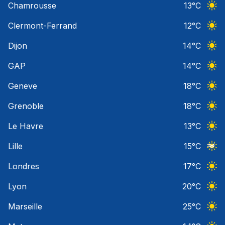
Chamrousse
13
°C
Ciel 
Clermont-Ferrand
12
°C
Ciel 
Dijon
14
°C
Ciel 
GAP
14
°C
Ciel 
Geneve
18
°C
Ciel 
Grenoble
18
°C
Ciel 
Le Havre
13
°C
Ciel 
Lille
15
°C
Ciel 
Londres
17
°C
Ciel 
Lyon
20
°C
Ciel 
Marseille
25
°C
Ciel 