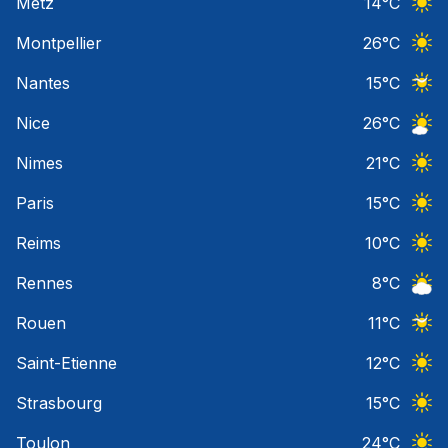
Metz
14
°C
Ciel 
Montpellier
26
°C
Ciel 
Nantes
15
°C
Ciel 
Nice
26
°C
Ciel 
Nimes
21
°C
Ciel 
Paris
15
°C
Ciel 
Reims
10
°C
Ciel 
Rennes
8
°C
Ciel 
Rouen
11
°C
Ciel 
Saint-Etienne
12
°C
Ciel 
Strasbourg
15
°C
Ciel 
Toulon
24
°C