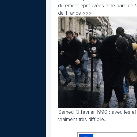
durement éprouvées et le parc de V
de-France >>>
Samedi 3 février 1990 : avec les e
vraiment très difficile...