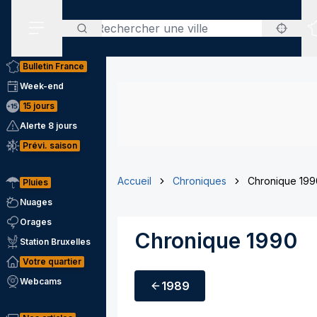
Rechercher
Menu secondaire
Bulletin France
Week-end
15 jours
Alerte 8 jours
Prévi. saison
Accueil
Chroniques
Chronique 199
Pluies
Nuages
Orages
Chronique 1990
Station Bruxelles
Votre quartier
Webcams
1989