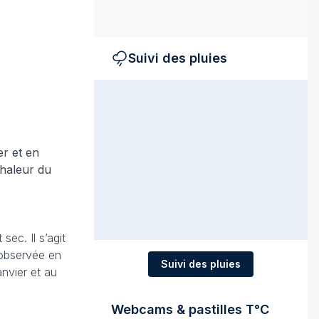
Suivi des pluies
er et en
chaleur du
ec. Il s’agit
 observée en
Suivi des pluies
nvier et au
Webcams & pastilles T°C