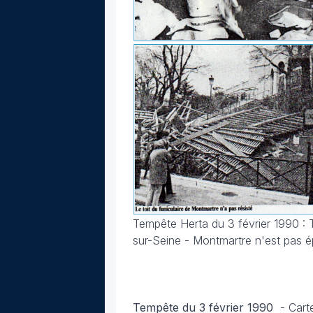
Tempête Herta du 3 février 1990 : T
sur-Seine
- Montmartre n'est pas 
Tempête du 3 février 1990
-
Cart