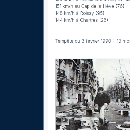
151 km/h au Cap de la Hève (76)
148 km/h à Roissy (95)
144 km/h à Chartres (28)
Tempête du 3 février 1990 : 13 mor