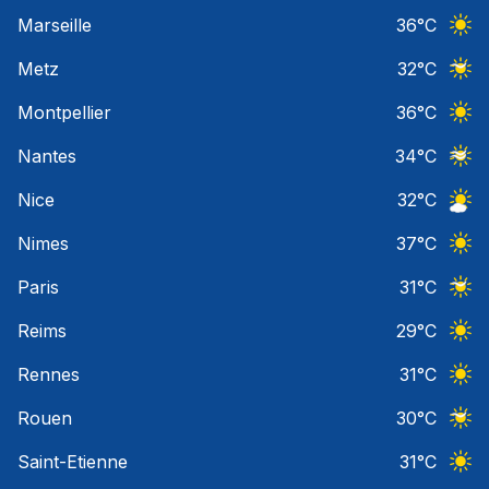
Ciel 
Marseille
36
°C
Ciel 
Metz
32
°C
Ciel 
Montpellier
36
°C
Ciel 
Nantes
34
°C
Ciel 
Nice
32
°C
Ciel 
Nimes
37
°C
Ciel 
Paris
31
°C
Ciel 
Reims
29
°C
Ciel 
Rennes
31
°C
Ciel 
Rouen
30
°C
Ciel 
Saint-Etienne
31
°C
Ciel 