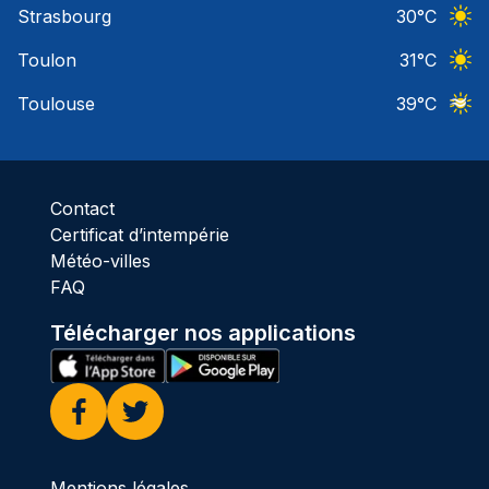
Strasbourg
30
°C
Ciel 
Toulon
31
°C
Ciel 
Toulouse
39
°C
Ciel 
Contact
Certificat d’intempérie
Météo-villes
FAQ
Télécharger nos applications
Facebook
Twitter
Mentions légales