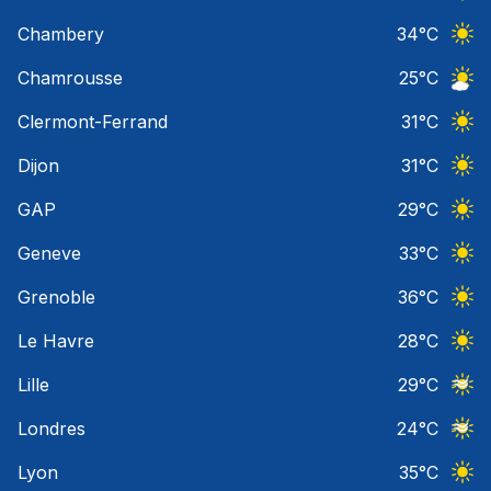
Ciel 
Chambery
34
°C
Ciel 
Chamrousse
25
°C
Ciel 
Clermont-Ferrand
31
°C
Ciel 
Dijon
31
°C
Ciel 
GAP
29
°C
Ciel 
Geneve
33
°C
Ciel 
Grenoble
36
°C
Ciel 
Le Havre
28
°C
Ciel 
Lille
29
°C
Ciel 
Londres
24
°C
Ciel 
Lyon
35
°C