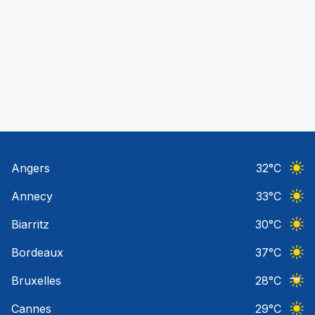
Angers
32
°C
Ciel 
Annecy
33
°C
Ciel 
Biarritz
30
°C
Ciel 
Bordeaux
37
°C
Ciel 
Bruxelles
28
°C
Ciel 
Cannes
29
°C