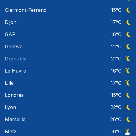
Ciel 
Clermont-Ferrand
15
°C
Ciel 
Dijon
17
°C
Ciel 
GAP
16
°C
Ciel 
Geneve
21
°C
Ciel 
Grenoble
21
°C
Ciel 
Le Havre
16
°C
Ciel 
Lille
17
°C
Ciel 
Londres
15
°C
Ciel 
Lyon
22
°C
Ciel 
Marseille
26
°C
Ciel 
Metz
16
°C