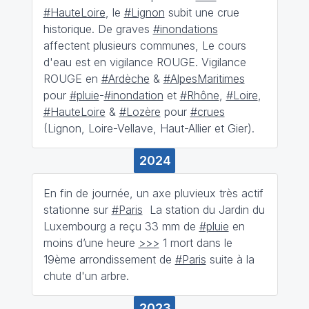
#HauteLoire
, le
#Lignon
subit une crue
historique. De graves
#inondations
affectent plusieurs communes, Le cours
d'eau est en vigilance ROUGE. Vigilance
ROUGE en
#Ardèche
&
#AlpesMaritimes
pour
#pluie
-
#inondation
et
#Rhône
,
#Loire
,
#HauteLoire
&
#Lozère
pour
#crues
(Lignon, Loire-Vellave, Haut-Allier et Gier).
2024
En fin de journée, un axe pluvieux très actif
stationne sur
#Paris
La station du Jardin du
Luxembourg a reçu 33 mm de
#pluie
en
moins d’une heure
>>>
1 mort dans le
19ème arrondissement de
#Paris
suite à la
chute d'un arbre.
2023