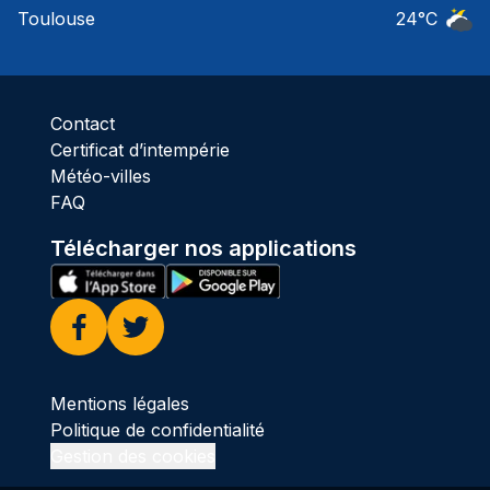
Toulouse
24
°C
Ciel 
Contact
Certificat d’intempérie
Météo-villes
FAQ
Télécharger nos applications
Facebook
Twitter
Mentions légales
Politique de confidentialité
Gestion des cookies