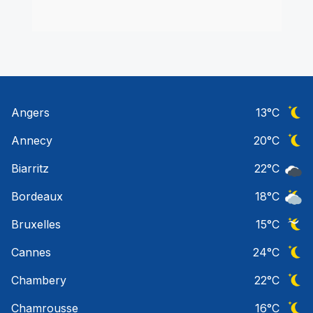
Angers
13
°C
Ciel 
Annecy
20
°C
Ciel 
Biarritz
22
°C
Ciel 
Bordeaux
18
°C
Ciel 
Bruxelles
15
°C
Ciel 
Cannes
24
°C
Ciel 
Chambery
22
°C
Ciel 
Chamrousse
16
°C