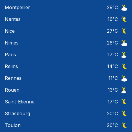
Ciel 
Montpellier
29
°C
Ciel 
Nantes
16
°C
Ciel 
Nice
27
°C
Ciel 
Nimes
26
°C
Ciel 
Paris
17
°C
Ciel 
Reims
14
°C
Ciel 
Rennes
11
°C
Ciel 
Rouen
13
°C
Ciel 
Saint-Etienne
17
°C
Ciel 
Strasbourg
20
°C
Ciel 
Toulon
26
°C
Ciel 