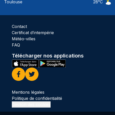
Toulouse
28
°C
Ciel 
Contact
Certificat d’intempérie
Météo-villes
FAQ
Télécharger nos applications
Facebook
Twitter
Mentions légales
Politique de confidentialité
Gestion des cookies