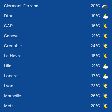
Ciel 
Clermont-Ferrand
20
°C
Ciel 
Dijon
19
°C
Ciel 
GAP
16
°C
Ciel 
Geneve
21
°C
Ciel 
Grenoble
24
°C
Ciel 
Le Havre
18
°C
Ciel 
Lille
21
°C
Ciel 
Londres
17
°C
Ciel 
Lyon
23
°C
Ciel 
Marseille
26
°C
Ciel 
Metz
20
°C
Ciel 