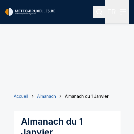
FR
Rechercher
Menu
Menu des
Accueil
Almanach
Almanach du 1 Janvier
Almanach du 1
Janvier