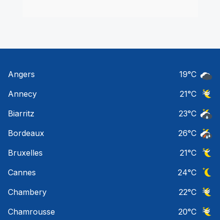
Angers
19
°C
Ciel 
Annecy
21
°C
Ciel 
Biarritz
23
°C
Risqu
Bordeaux
26
°C
Temps
Bruxelles
21
°C
Ciel 
Cannes
24
°C
Ciel 
Chambery
22
°C
Ciel 
Chamrousse
20
°C