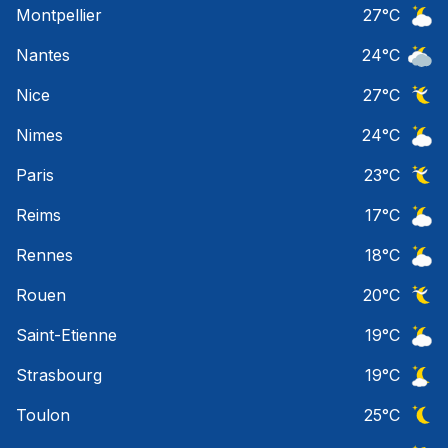
Montpellier
27
°C
Ciel 
Nantes
24
°C
Ciel 
Nice
27
°C
Ciel 
Nimes
24
°C
Ciel 
Paris
23
°C
Ciel 
Reims
17
°C
Ciel 
Rennes
18
°C
Ciel 
Rouen
20
°C
Ciel 
Saint-Etienne
19
°C
Ciel 
Strasbourg
19
°C
Ciel 
Toulon
25
°C
Ciel 