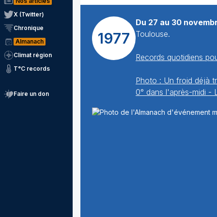
Nos articles
X (Twitter)
Du 27 au 30 novembr
Chronique
Toulouse.
1977
Almanach
Climat région
Records quotidiens pou
T°C records
Photo : Un froid déjà t
0° dans l'après-midi - L
Faire un don