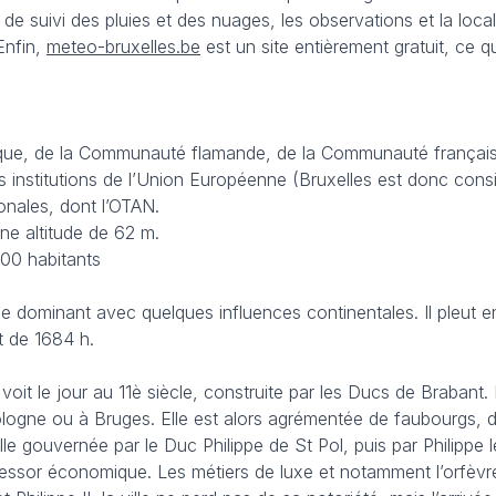
s de suivi des pluies et des nuages, les observations et la l
Enfin,
meteo-bruxelles.be
est un site entièrement gratuit, ce q
lgique, de la Communauté flamande, de la Communauté française
des institutions de l’Union Européenne (Bruxelles est donc con
onales, dont l’OTAN.
ne altitude de 62 m.
000 habitants
e dominant avec quelques influences continentales. Il pleut
t de 1684 h.
e voit le jour au 11è siècle, construite par les Ducs de Brabant
ogne ou à Bruges. Elle est alors agrémentée de faubourgs, de qu
ille gouvernée par le Duc Philippe de St Pol, puis par Philippe 
essor économique. Les métiers de luxe et notamment l’orfèvreri