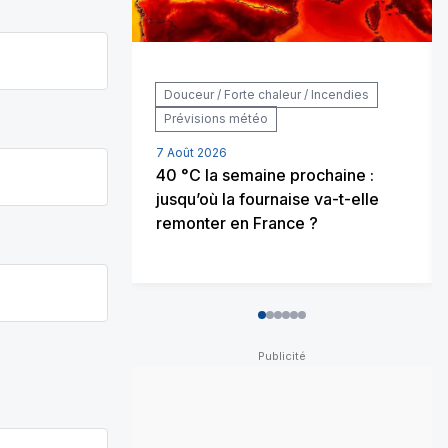
Douceur / Forte chaleur / Incendies
Prévisions météo
7 Août 2026
40 °C la semaine prochaine :
jusqu’où la fournaise va-t-elle
remonter en France ?
0
1
2
3
4
5