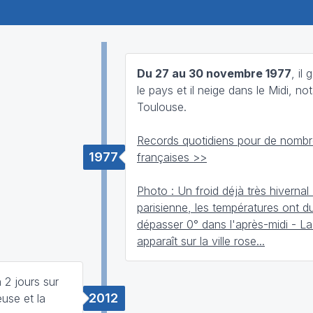
Du 27 au 30 novembre 1977
, il
le pays et il neige dans le Midi, n
Toulouse.
Records quotidiens pour de nombre
1977
françaises >>
Photo : Un froid déjà très hivernal
parisienne, les températures ont d
dépasser 0° dans l'après-midi - La
apparaît sur la ville rose...
 2 jours sur
2012
euse et la