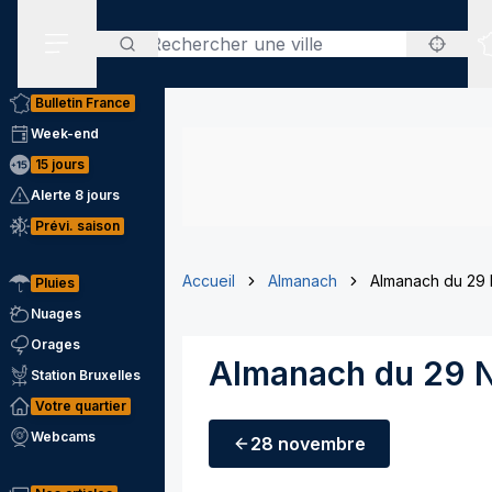
Rechercher
Menu secondaire
Bulletin France
Week-end
15 jours
Alerte 8 jours
Prévi. saison
Accueil
Almanach
Almanach du 29
Pluies
Nuages
Orages
Almanach du 29 
Station Bruxelles
Votre quartier
Webcams
28 novembre