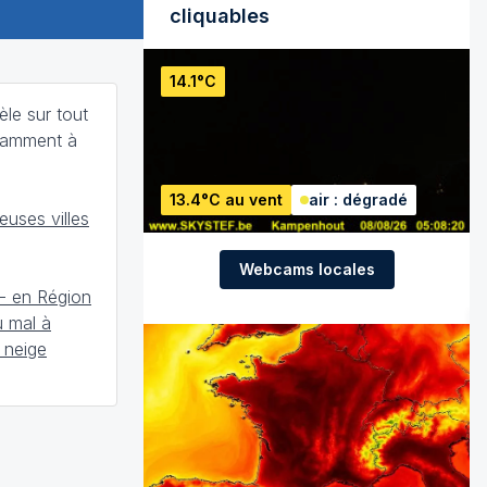
cliquables
14.1°C
 gèle sur tout
otamment à
13.4°C au vent
air : dégradé
uses villes
Webcams locales
 - en Région
u mal à
 neige