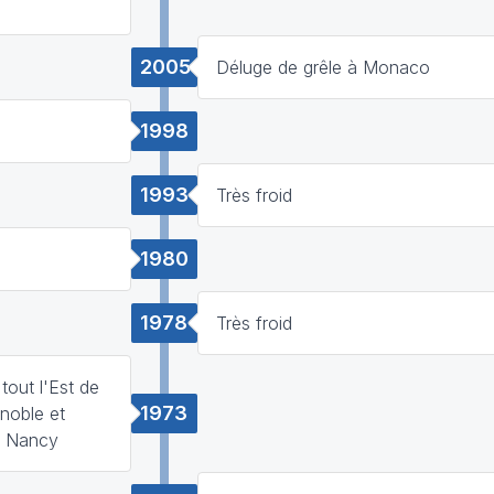
2005
Déluge de grêle à Monaco
1998
1993
Très froid
1980
1978
Très froid
out l'Est de
1973
noble et
à Nancy